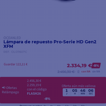
OCEANLED
Lámpara de repuesto Pro-Serie HD Gen2
XFM
REF.
OL011607C
Guardar 122,11 €
2.334,19 €
-8%
2.456,30 €
con IVA
sin IVA
2.456,30 €
2.259,19 €
Oferta aún más valiosa
📢
Ofertas
con el código
1
05
46
05
Relámpago
FLASH26
J
H
MIN
SEC
-8%