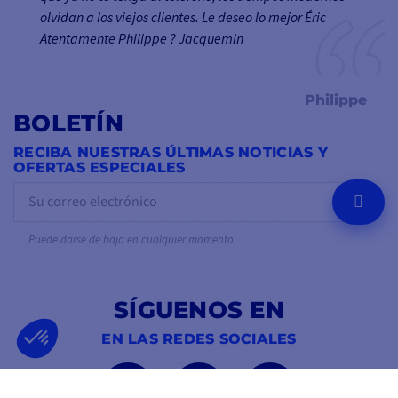
olvidan a los viejos clientes. Le deseo lo mejor Éric
Atentamente Philippe ? Jacquemin
Philippe
BOLETÍN
RECIBA NUESTRAS ÚLTIMAS NOTICIAS Y
OFERTAS ESPECIALES
OK
Puede darse de baja en cualquier momento.
SÍGUENOS EN
EN LAS REDES SOCIALES
Facebook
YouTube
Instagram