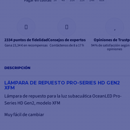
Pagar en cuotas
3x
4x
10x
12x
24x
60x
2334 puntos de fidelidad
Consejos de expertos
Opiniones de Trustp
Gana 23,34 € en recompensas
Contáctenos de 8 a 17 h
94 % de satisfacción según
opiniones
DESCRIPCIÓN
LÁMPARA DE REPUESTO PRO-SERIES HD GEN2
XFM
Lámpara de repuesto para la luz subacuática OceanLED Pro-
Series HD Gen2, modelo XFM
Muy fácil de cambiar