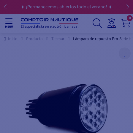
☀️ ¡Permanecemos abiertos todo el verano! ☀️
0
El especialista en electrónica naval
MENÚ
Inicio
Producto
Tecmar
Lámpara de repuesto Pro-Serie H