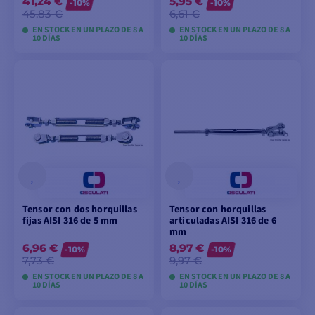
41,24 €
5,95 €
-10%
-10%
45,83 €
6,61 €
EN STOCK EN UN PLAZO DE 8 A
EN STOCK EN UN PLAZO DE 8 A
10 DÍAS
10 DÍAS
VER MODELOS
VER MODELOS
Tensor con dos horquillas
Tensor con horquillas
fijas AISI 316 de 5 mm
articuladas AISI 316 de 6
mm
6,96 €
8,97 €
-10%
-10%
7,73 €
9,97 €
EN STOCK EN UN PLAZO DE 8 A
EN STOCK EN UN PLAZO DE 8 A
10 DÍAS
10 DÍAS