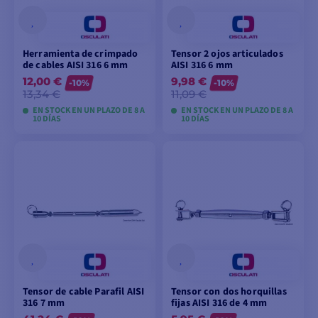
Herramienta de crimpado
Tensor 2 ojos articulados
de cables AISI 316 6 mm
AISI 316 6 mm
12,00 €
9,98 €
-10%
-10%
13,34 €
11,09 €
EN STOCK EN UN PLAZO DE 8 A
EN STOCK EN UN PLAZO DE 8 A
10 DÍAS
10 DÍAS
VER MODELOS
VER MODELOS
Tensor de cable Parafil AISI
Tensor con dos horquillas
316 7 mm
fijas AISI 316 de 4 mm