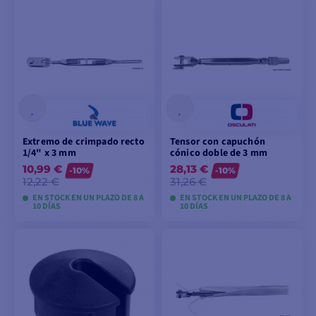
VER MODELOS
VER MODELOS
Extremo de crimpado recto
Tensor con capuchón
1/4" x 3 mm
cónico doble de 3 mm
10,99 €
28,13 €
-10%
-10%
12,22 €
31,26 €
EN STOCK EN UN PLAZO DE 8 A
EN STOCK EN UN PLAZO DE 8 A
10 DÍAS
10 DÍAS
VER MODELOS
VER MODELOS