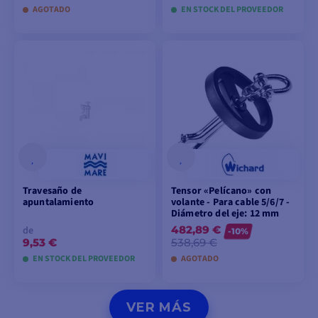
AGOTADO
EN STOCK DEL PROVEEDOR
VER MODELOS
VER MODELOS
Travesaño de
Tensor «Pelícano» con
apuntalamiento
volante - Para cable 5/6/7 -
Diámetro del eje: 12 mm
482,89 €
de
-10%
9,53 €
538,69 €
EN STOCK DEL PROVEEDOR
AGOTADO
VER MODELOS
AÑADIR A LA CESTA
VER MÁS