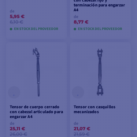
con cabezal fijo y
terminación para engarzar
A4
de
5,95 €
de
6,10 €
8,77 €
EN STOCK DEL PROVEEDOR
EN STOCK DEL PROVEEDOR
VER MODELOS
VER MODELOS
Tensor de cuerpo cerrado
Tensor con casquillos
con cabezal articulado para
mecanizados
engarzar A4
de
de
25,11 €
21,07 €
26,00 €
21,59 €