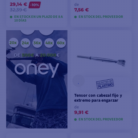
29,14 €
de
-10%
32,39 €
7,56 €
EN STOCK EN UN PLAZO DE 8 A
EN STOCK DEL PROVEEDOR
10 DÍAS
VER MODELOS
VER MODELOS
Tensor con cabezal fijo y
extremo para engarzar
de
9,91 €
EN STOCK DEL PROVEEDOR