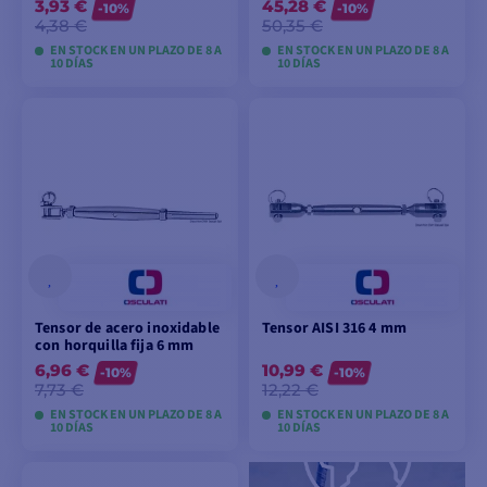
3,93 €
45,28 €
-10%
-10%
4,38 €
50,35 €
EN STOCK EN UN PLAZO DE 8 A
EN STOCK EN UN PLAZO DE 8 A
10 DÍAS
10 DÍAS
VER MODELOS
VER MODELOS
Tensor de acero inoxidable
Tensor AISI 316 4 mm
con horquilla fija 6 mm
6,96 €
10,99 €
-10%
-10%
7,73 €
12,22 €
EN STOCK EN UN PLAZO DE 8 A
EN STOCK EN UN PLAZO DE 8 A
10 DÍAS
10 DÍAS