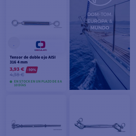
VER MODELOS
VER MODELOS
Tensor de doble ojo AISI
316 4 mm
3,93 €
-10%
4,38 €
EN STOCK EN UN PLAZO DE 8 A
10 DÍAS
VER MODELOS