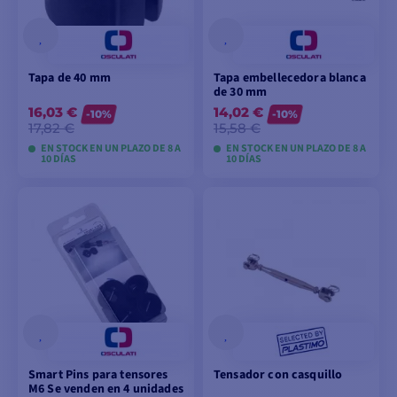
Tapa de 40 mm
Tapa embellecedora blanca
de 30 mm
16,03 €
14,02 €
-10%
-10%
17,82 €
15,58 €
EN STOCK EN UN PLAZO DE 8 A
EN STOCK EN UN PLAZO DE 8 A
10 DÍAS
10 DÍAS
VER MODELOS
VER MODELOS
Smart Pins para tensores
Tensador con casquillo
M6 Se venden en 4 unidades