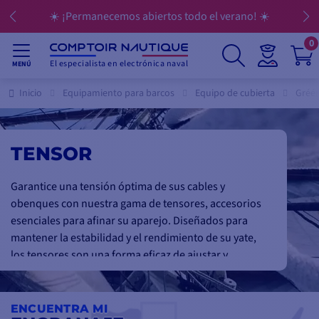
☀️ ¡Permanecemos abiertos todo el verano! ☀️
0
El especialista en electrónica naval
MENÚ
Inicio
Equipamiento para barcos
Equipo de cubierta
Gréé
TENSOR
Garantice una tensión óptima de sus cables y
obenques con nuestra gama de tensores, accesorios
esenciales para afinar su aparejo. Diseñados para
mantener la estabilidad y el rendimiento de su yate,
los tensores son una forma eficaz de ajustar y
asegurar los cables bajo tensión.
Fabricados en acero inoxidable de alta calidad,
ENCUENTRA MI