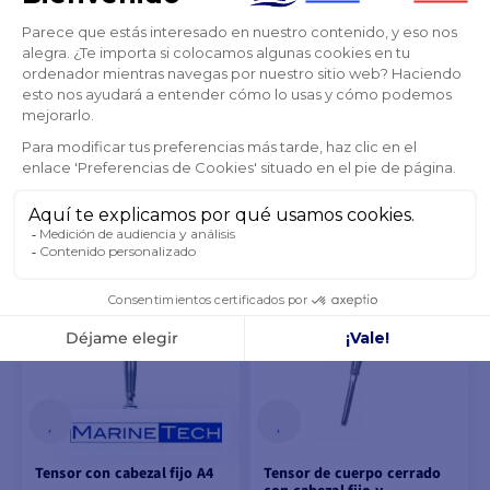
Eje con lengüeta
de
8,97 €
9,17 €
EN STOCK DEL PROVEEDOR
VER MODELOS
Tensor con cabezal fijo A4
Tensor de cuerpo cerrado