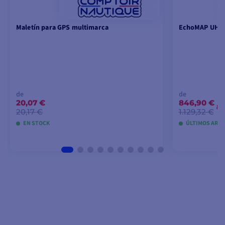
Maletín para GPS multimarca
EchoMAP UHD2 
de
de
20,07 €
846,90 €
-
20,17 €
1.129,32 €
EN STOCK
ÚLTIMOS ARTÍ
VER MODELOS