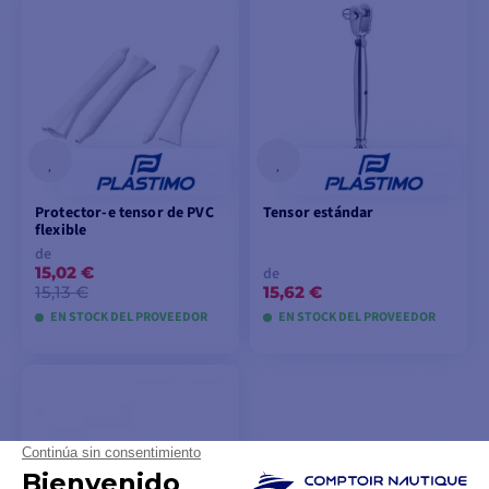
VER MODELOS
Protector-e tensor de PVC
Tensor estándar
flexible
de
15,02 €
de
15,13 €
15,62 €
EN STOCK DEL PROVEEDOR
EN STOCK DEL PROVEEDOR
VER MODELOS
VER MODELOS