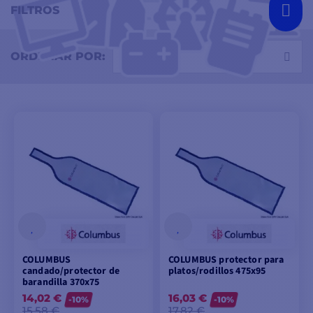
FILTROS
Seleccione
ORDENAR POR:
COLUMBUS
COLUMBUS protector para
candado/protector de
platos/rodillos 475x95
barandilla 370x75
14,02 €
16,03 €
-10%
-10%
15,58 €
17,82 €