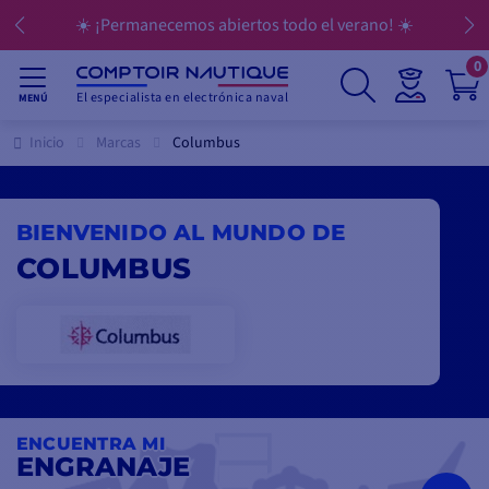
☀️ ¡Permanecemos abiertos todo el verano! ☀️
0
El especialista en electrónica naval
MENÚ
Inicio
Marcas
Columbus
BIENVENIDO AL MUNDO DE
COLUMBUS
ENCUENTRA MI
ENGRANAJE