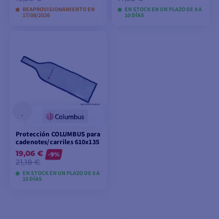
REAPROVISIONAMIENTO EN
EN STOCK EN UN PLAZO DE 8 A
17/08/2026
10 DÍAS
VER MODELOS
VER MODELOS
Protección COLUMBUS para
cadenotes/carriles 610x135
19,06 €
-9%
21,18 €
EN STOCK EN UN PLAZO DE 8 A
10 DÍAS
VER MODELOS