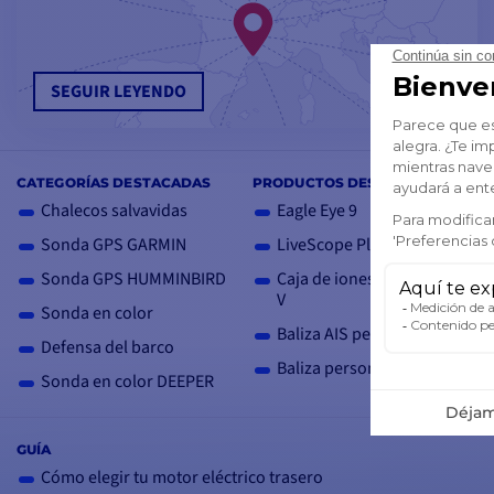
SEGUIR LEYENDO
CATEGORÍAS DESTACADAS
PRODUCTOS DESTACADOS
Chalecos salvavidas
Eagle Eye 9
Sonda GPS GARMIN
LiveScope Plus LVS34
Sonda GPS HUMMINBIRD
Caja de iones de litio de 12
V
Sonda en color
Baliza AIS personal MOB2
Defensa del barco
Baliza personal PLB3
Sonda en color DEEPER
GUÍA
Cómo elegir tu motor eléctrico trasero