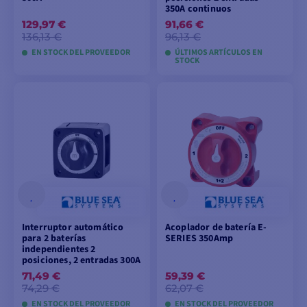
350A continuos
129,97 €
91,66 €
136,13 €
96,13 €
EN STOCK DEL PROVEEDOR
ÚLTIMOS ARTÍCULOS EN
STOCK
AÑADIR A LA CESTA
AÑADIR A LA CESTA
Interruptor automático
Acoplador de batería E-
para 2 baterías
SERIES 350Amp
independientes 2
posiciones, 2 entradas 300A
71,49 €
59,39 €
74,29 €
62,07 €
EN STOCK DEL PROVEEDOR
EN STOCK DEL PROVEEDOR