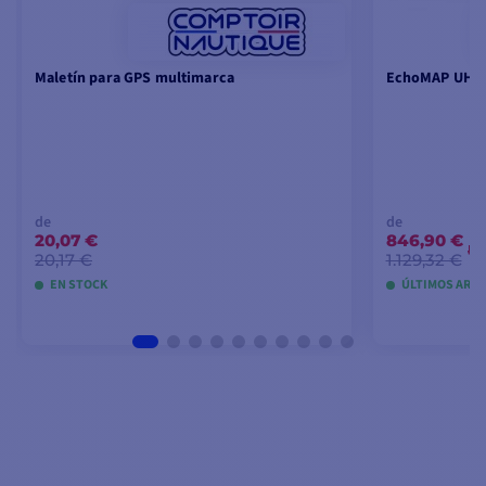
Maletín para GPS multimarca
EchoMAP UHD2 
de
de
20,07 €
846,90 €
-
20,17 €
1.129,32 €
EN STOCK
ÚLTIMOS ARTÍ
VER MODELOS