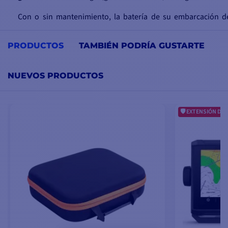
Con o sin mantenimiento, la batería de su embarcación d
sumo cuidado para garantizarle potencia, un
rendimiento es
sobre todo,
electricidad
suficiente en su barco.
PRODUCTOS
TAMBIÉN PODRÍA GUSTARTE
NUEVOS PRODUCTOS
EXTENSIÓN DE 