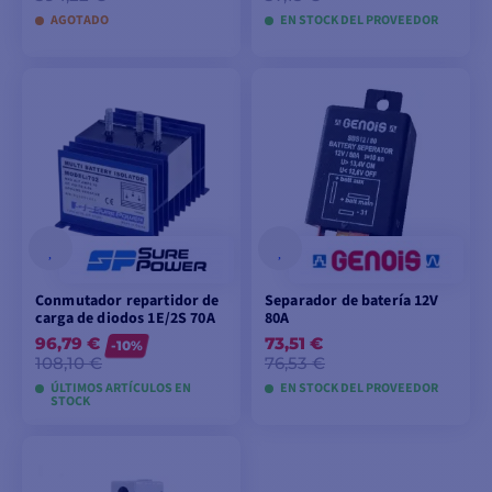
AGOTADO
EN STOCK DEL PROVEEDOR
VER MODELOS
VER EL PRODUCTO
Conmutador repartidor de
Separador de batería 12V
carga de diodos 1E/2S 70A
80A
96,79 €
73,51 €
-10%
108,10 €
76,53 €
ÚLTIMOS ARTÍCULOS EN
EN STOCK DEL PROVEEDOR
STOCK
AÑADIR A LA CESTA
AÑADIR A LA CESTA