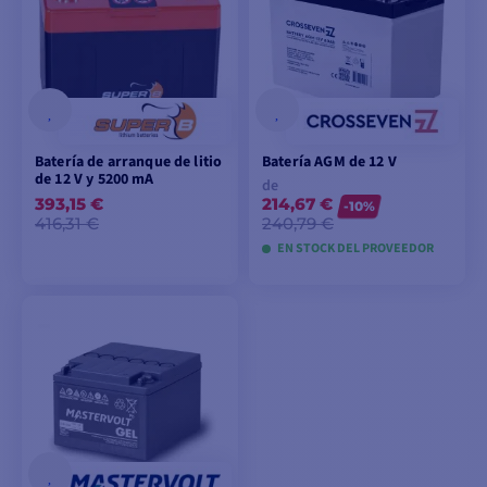
Batería de arranque de litio
Batería AGM de 12 V
de 12 V y 5200 mA
de
393,15 €
214,67 €
-10%
416,31 €
240,79 €
EN STOCK DEL PROVEEDOR
AÑADIR A LA CESTA
VER MODELOS