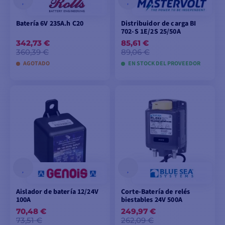
Batería 6V 235A.h C20
Distribuidor de carga BI
702-S 1E/2S 25/50A
342,73 €
85,61 €
360,39 €
89,06 €
AGOTADO
EN STOCK DEL PROVEEDOR
AÑADIR A LA CESTA
AÑADIR A LA CESTA
Aislador de batería 12/24V
Corte-Batería de relés
100A
biestables 24V 500A
70,48 €
249,97 €
73,51 €
262,09 €