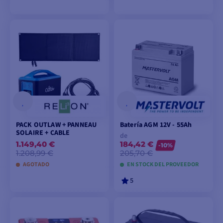
AÑADIR A LA CESTA
AÑADIR A LA CESTA
PACK OUTLAW + PANNEAU
Batería AGM 12V - 55Ah
SOLAIRE + CABLE
de
1.149,40 €
184,42 €
-10%
1.208,99 €
205,70 €
AGOTADO
EN STOCK DEL PROVEEDOR
5
AÑADIR A LA CESTA
VER MODELOS