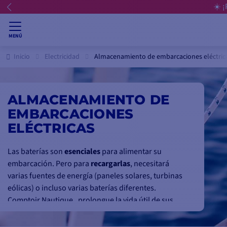
☀️ 
MENÚ
Inicio
Electricidad
Almacenamiento de embarcaciones eléctric
ALMACENAMIENTO DE
EMBARCACIONES
ELÉCTRICAS
Las baterías son
esenciales
para alimentar su
embarcación. Pero para
recargarlas
, necesitará
varias fuentes de energía (paneles solares, turbinas
eólicas) o incluso varias baterías diferentes.
Comptoir Nautique , prolongue la vida útil de sus
baterías marinas
con nuestros productos
específicos: disyuntores, gestores de baterías,