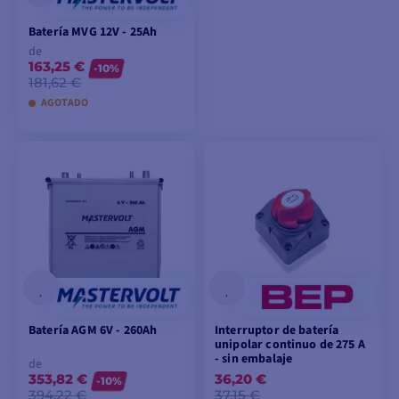
Batería MVG 12V - 25Ah
de
163,25 €
-10%
181,62 €
AGOTADO
VER MODELOS
Batería AGM 6V - 260Ah
Interruptor de batería
unipolar continuo de 275 A
- sin embalaje
de
353,82 €
36,20 €
-10%
394,22 €
37,15 €