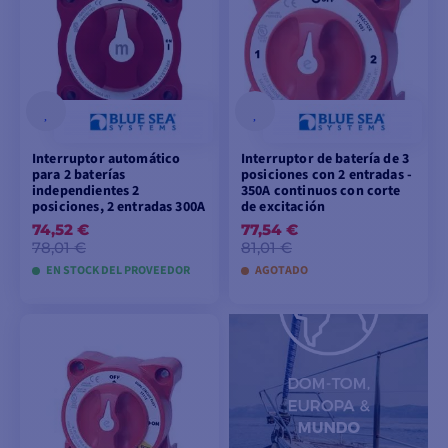
Interruptor automático
Interruptor de batería de 3
para 2 baterías
posiciones con 2 entradas -
independientes 2
350A continuos con corte
posiciones, 2 entradas 300A
de excitación
74,52 €
77,54 €
78,01 €
81,01 €
EN STOCK DEL PROVEEDOR
AGOTADO
AÑADIR A LA CESTA
AÑADIR A LA CESTA