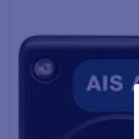
inf
vis
Sum
MO
con
año
MOB2: UNA BALIZA DE
SOCORRO CONECTADA
La conectividad con su teléfono móvil es
sencilla gracias a la tecnología Near Field
Communication (NFC).
Puede programar fácilmente números MMSI y
acceder a información detallada sobre sus
dispositivos, como el historial de