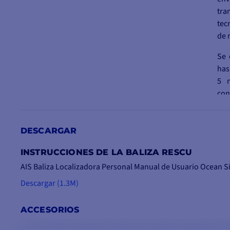
tra
tec
de 
Se 
has
5 m
co
cer
sit
tec
DESCARGAR
En 
INSTRUCCIONES DE LA BALIZA RESCU
dos
AIS Baliza Localizadora Personal Manual de Usuario Ocean 
pos
Descargar (1.3M)
met
sus
ACCESORIOS
Sus