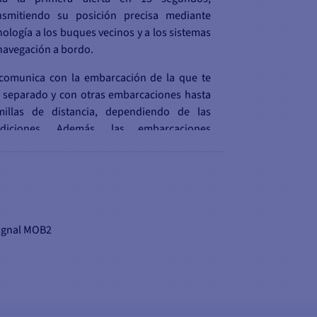
nsmitiendo su posición precisa mediante
nología a los buques vecinos y a los sistemas
navegación a bordo.
comunica con la embarcación de la que te
 separado y con otras embarcaciones hasta
illas de distancia, dependiendo de las
ndiciones. Además, las embarcaciones
canas son informadas al instante de la
uación de hombre al agua mediante la
nología DSC.
caso de emergencia, el MOB2 proporciona
 métodos para comunicar rápidamente su
Signal MOB2
ición, con una precisión de unos pocos
ros, y ofrece una indicación visual gracias a
 luces estroboscópicas integradas.
 dos luces estroboscópicas integradas,