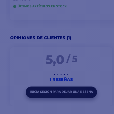
Frecuencias
156.525 MHz
ÚLTIMOS ARTÍCULOS EN STOCK
Mensajes
Retransmisión individual d
buques
Repetición de mensajes
-Una vez cada 5 10 minut
OPINIONES DE CLIENTES (1)
Batería y ento
5,0
/ 5
Tiempo de funcionamiento
->24 horas a 20°C
Tiempo de almacenamiento
5 años
1 RESEÑAS
Inmersión
IP68, 10 m de profundida
INICIA SESIÓN PARA DEJAR UNA RESEÑA
CARACTERÍSTICAS PRINCIPALES :
CON
AIS Transmisor y DSC
- AIS 
Aprobado para clase M
- 1 Kit