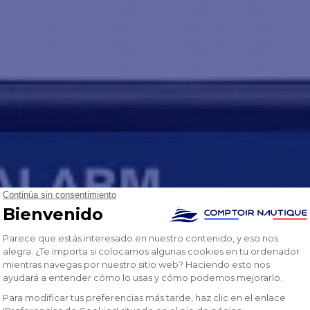
rarroja (IR) y blanca, garantizan la máxima
ibilidad en condiciones de poca luz.
ergible hasta 10 metros, la baliza personal
B2 Ocean Signal rescueMe tiene una
strucción robusta y una autonomía de 5
s.