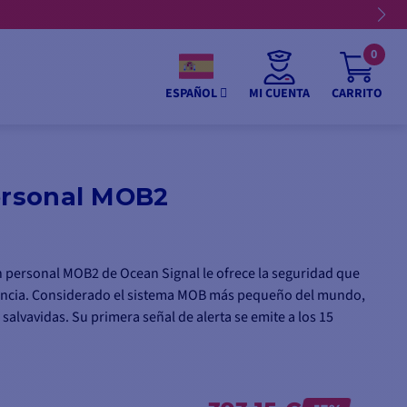
0
MI CUENTA
CARRITO
ESPAÑOL
personal MOB2
ón personal MOB2 de Ocean Signal le ofrece la seguridad que
encia. Considerado el sistema MOB más pequeño del mundo,
salvavidas. Su primera señal de alerta se emite a los 15
l para sus actividades náuticas, como la pesca, el windsurf, la