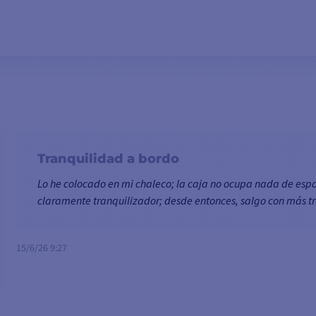
e socorro / Alertas de socorro a todos los
AÑADIR A LA CESTA
os
rno
Tranquilidad a bordo
Lo he colocado en mi chaleco; la caja no ocupa nada de espac
claramente tranquilizador; desde entonces, salgo con más t
d durante 1 hora
15/6/26 9:27
TENIDO DE LA CAJA :
1 Baliza Ocean Signal MOB2
 de fijación al chaleco salvavidas