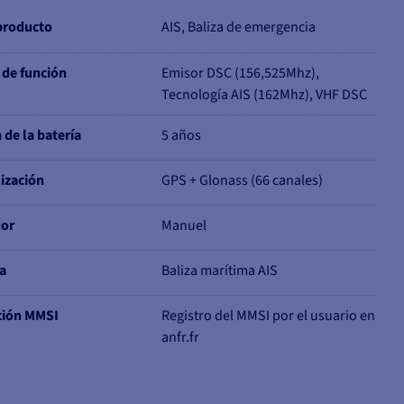
producto
AIS, Baliza de emergencia
 de función
Emisor DSC (156,525Mhz),
Tecnología AIS (162Mhz), VHF DSC
 de la batería
5 años
ización
GPS + Glonass (66 canales)
dor
Manuel
a
Baliza marítima AIS
ción MMSI
Registro del MMSI por el usuario en
anfr.fr