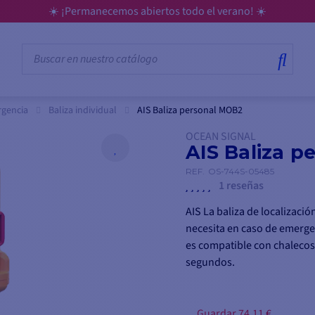
☀️ ¡Permanecemos abiertos todo el verano! ☀️
rgencia
Baliza individual
AIS Baliza personal MOB2
OCEAN SIGNAL
AIS Baliza 
REF.
OS-744S-05485
1 reseñas
AIS La baliza de localizaci
necesita en caso de emerg
es compatible con chalecos 
segundos.
Esta baliza personal es idea
vela o la motonáutica..
Guardar 74,11 €