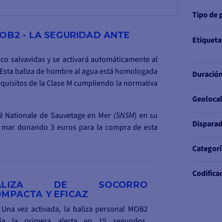
Tipo de 
MOB2 - LA SEGURIDAD ANTE
Etiqueta
co salvavidas y se activará automáticamente al
 Esta baliza de hombre al agua está homologada
Duración
equisitos de la Clase M cumpliendo la normativa
Geolocal
é Nationale de Sauvetage en Mer
(SNSM
) en su
Dispara
el mar donando 3 euros para la compra de esta
Categorí
Codifica
ALIZA DE SOCORRO
MPACTA Y EFICAZ
 Una vez activada, la baliza personal MOB2
ía la primera alerta en 15 segundos,