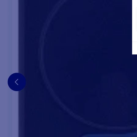
autocomprobación, el historial de pruebas
GNSS, la duración de la batería y los datos de
programación.
Existe una aplicación específica para los
productos Ocean Signal disponible en iOS y
Android, que proporciona una interfaz fácil de
usar para gestionar y comprobar sus equipos
con facilidad.
Basta con colocar un teléfono cerca de la baliza
para abrir automáticamente la app.
ESPECIFICACIONES TÉCNICAS D
Dimensiones en mm
134 x 38 x 27 mm
92 g