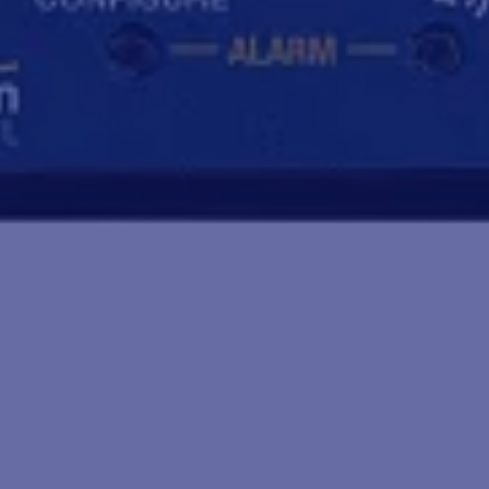
ón
00Hz
nsaje 14 (estado MOB)
ción) ; 2 veces / 4 minutos (Mensaje 14)
SC