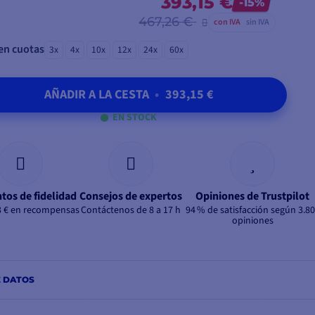
393,15 €
-15%
467,26 €
con IVA
sin IVA
en cuotas
3x
4x
10x
12x
24x
60x
AÑADIR A LA CESTA
•
393,15 €
EN STOCK
tos de fidelidad
Consejos de expertos
Opiniones de Trustpilot
3 € en recompensas
Contáctenos de 8 a 17 h
94 % de satisfacción según 3.8
opiniones
E DATOS