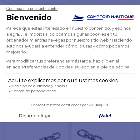
VER MODELOS
VER MODELOS
Cadena de corcho
galvanizado 6 mm x 50 m
183,42 €
-10%
204,64 €
EN STOCK EN UN PLAZO DE 8 A
10 DÍAS
VER MODELOS