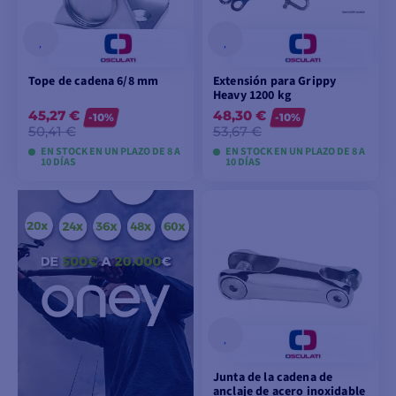
Tope de cadena 6/8 mm
Extensión para Grippy
Heavy 1200 kg
45,27 €
48,30 €
-10%
-10%
50,41 €
53,67 €
EN STOCK EN UN PLAZO DE 8 A
EN STOCK EN UN PLAZO DE 8 A
10 DÍAS
10 DÍAS
VER MODELOS
VER MODELOS
Junta de la cadena de
anclaje de acero inoxidable