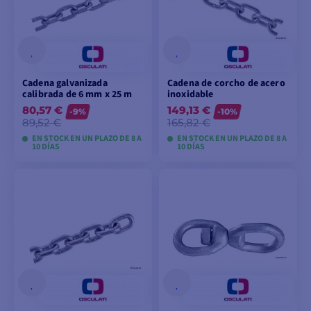
Cadena galvanizada
Cadena de corcho de acero
calibrada de 6 mm x 25 m
inoxidable
80,57 €
149,13 €
-9%
-10%
89,52 €
165,82 €
EN STOCK EN UN PLAZO DE 8 A
EN STOCK EN UN PLAZO DE 8 A
10 DÍAS
10 DÍAS
VER MODELOS
VER MODELOS