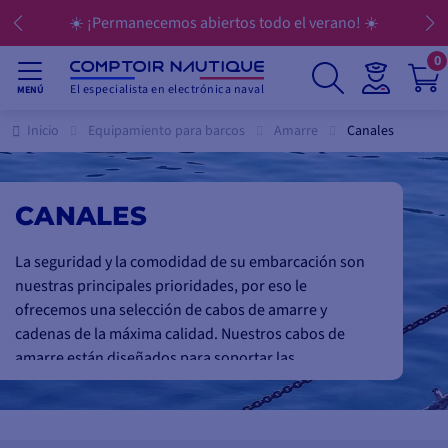
 abiertos todo el verano! ☀️
💳 Pague sus co
0
El especialista en electrónica naval
MENÚ
Inicio
Equipamiento para barcos
Amarre
Canales
CANALES
La seguridad y la comodidad de su embarcación son
nuestras principales prioridades, por eso le
ofrecemos una selección de cabos de amarre y
cadenas de la máxima calidad. Nuestros cabos de
amarre están diseñados para soportar las
condiciones más duras en el mar, al tiempo que
ofrecen una durabilidad y resistencia excepcionales
con todas las anclas. Disponemos de una gran