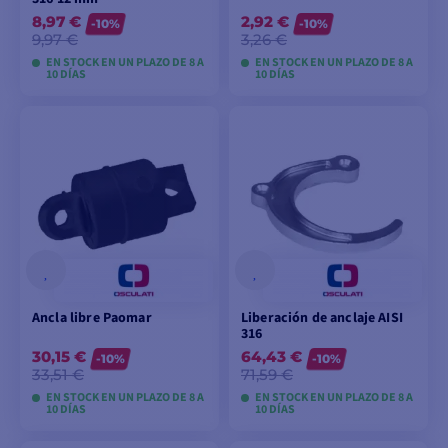
8,97 €
2,92 €
-10%
-10%
9,97 €
3,26 €
EN STOCK EN UN PLAZO DE 8 A
EN STOCK EN UN PLAZO DE 8 A
10 DÍAS
10 DÍAS
VER MODELOS
VER MODELOS
Ancla libre Paomar
Liberación de anclaje AISI
316
30,15 €
64,43 €
-10%
-10%
33,51 €
71,59 €
EN STOCK EN UN PLAZO DE 8 A
EN STOCK EN UN PLAZO DE 8 A
10 DÍAS
10 DÍAS