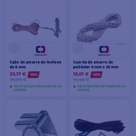
VER MODELOS
VER MODELOS
Cabo de amarre de levilene
Cuerda de amarre de
de 8 mm
poliéster 8 mm x 30 mm
33,17 €
13,01 €
-10%
-10%
36,86 €
14,46 €
EN STOCK EN UN PLAZO DE 8 A
EN STOCK EN UN PLAZO DE 8 A
10 DÍAS
10 DÍAS
VER MODELOS
VER MODELOS