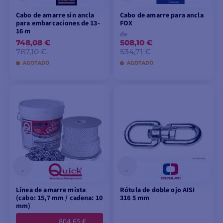
Cabo de amarre sin ancla
Cabo de amarre para ancla
para embarcaciones de 13-
FOX
16 m
de
748,08 €
508,10 €
787,10 €
534,71 €
AGOTADO
AGOTADO
AÑADIR A LA CESTA
VER MODELOS
Línea de amarre mixta
Rótula de doble ojo AISI
(cabo: 15,7 mm / cadena: 10
316 5 mm
mm)
804,65 €