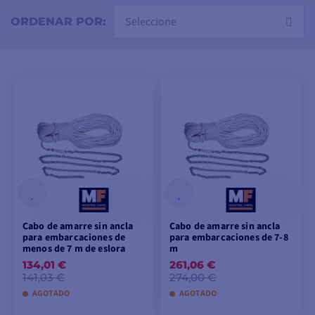
variedad de cabos de amarre que se adaptan a todo
tipo de embarcaciones, desde las más pequeñas a las
Seleccione
ORDENAR POR:
más grandes, y están fabricados con materiales de
calidad para garantizar un rendimiento óptimo.
Cabo de amarre sin ancla
Cabo de amarre sin ancla
para embarcaciones de
para embarcaciones de 7-8
menos de 7 m de eslora
m
134,01 €
261,06 €
141,03 €
274,00 €
AGOTADO
AGOTADO