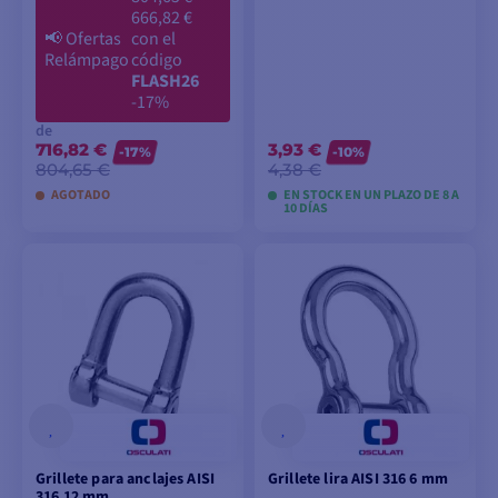
666,82 €
📢
Ofertas
con el
Relámpago
código
FLASH26
-17%
de
716,82 €
3,93 €
-17%
-10%
804,65 €
4,38 €
AGOTADO
EN STOCK EN UN PLAZO DE 8 A
10 DÍAS
VER MODELOS
VER MODELOS
Grillete para anclajes AISI
Grillete lira AISI 316 6 mm
316 12 mm