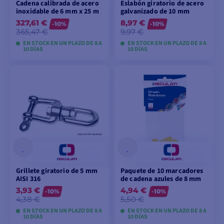
Cadena calibrada de acero
Eslabón giratorio de acero
inoxidable de 6 mm x 25 m
galvanizado de 10 mm
327,61 €
8,97 €
-10%
-10%
365,47 €
9,97 €
EN STOCK EN UN PLAZO DE 8 A
EN STOCK EN UN PLAZO DE 8 A
10 DÍAS
10 DÍAS
VER MODELOS
VER MODELOS
Grillete giratorio de 5 mm
Paquete de 10 marcadores
AISI 316
de cadena azules de 8 mm
3,93 €
4,94 €
-10%
-10%
4,38 €
5,50 €
EN STOCK EN UN PLAZO DE 8 A
EN STOCK EN UN PLAZO DE 8 A
10 DÍAS
10 DÍAS