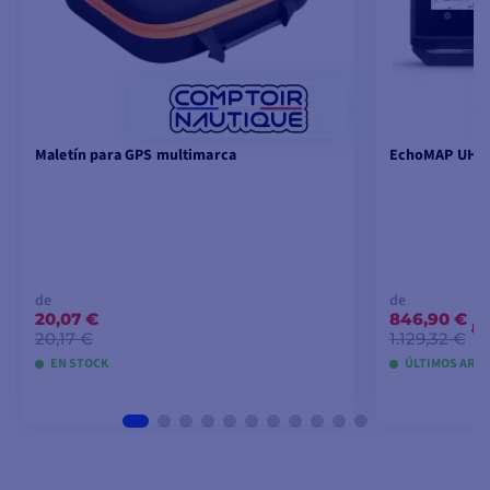
Maletín para GPS multimarca
EchoMAP UHD2 
de
de
20,07 €
846,90 €
-
20,17 €
1.129,32 €
EN STOCK
ÚLTIMOS ARTÍ
VER MODELOS