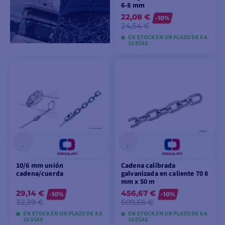
6-8 mm
22,08 €
-10%
24,54 €
EN STOCK EN UN PLAZO DE 8 A
10 DÍAS
VER MODELOS
10/6 mm unión
Cadena calibrada
cadena/cuerda
galvanizada en caliente 70 8
mm x 50 m
29,14 €
456,67 €
-10%
-10%
32,39 €
509,66 €
EN STOCK EN UN PLAZO DE 8 A
EN STOCK EN UN PLAZO DE 8 A
10 DÍAS
10 DÍAS