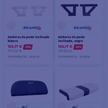
Asideros de poste inclinado
Asideros de poste
blanco
inclinado, negro
153,17 €
153,17 €
-10%
-10%
171,32 €
171,32 €
DISPONIBLE EL
20/08/26
DISPONIBLE EL
20/08/26
PEDIDO
PEDIDO
ANTICIPADO
ANTICIPADO