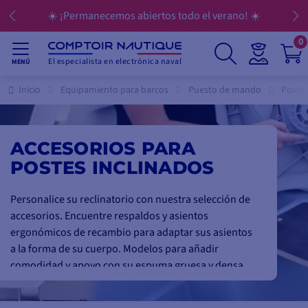
anecemos abiertos todo el verano! ☀️
💳 Pague
0
El especialista en electrónica naval
MENÚ
Inicio
Equipamiento para barcos
Puesto de mando
Poste 
ACCESORIOS PARA
POSTES INCLINADOS
Personalice su reclinatorio con nuestra selección de
accesorios. Encuentre respaldos y asientos
ergonómicos de recambio para adaptar sus asientos
a la forma de su cuerpo. Modelos para añadir
comodidad y apoyo con su espuma gruesa y densa.
Guarde lo que necesite al alcance de la mano con
nuestras bolsas de almacenamiento que se deslizan