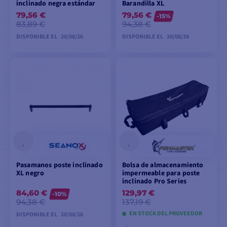
inclinado negra estándar
Barandilla XL
79,56 €
79,56 €
-15%
83,89 €
94,38 €
DISPONIBLE EL
20/08/26
DISPONIBLE EL
20/08/26
PEDIDO
PEDIDO
ANTICIPADO
ANTICIPADO
Pasamanos poste inclinado
Bolsa de almacenamiento
XL negro
impermeable para poste
inclinado Pro Series
84,60 €
129,97 €
-10%
94,38 €
137,19 €
EN STOCK DEL PROVEEDOR
DISPONIBLE EL
20/08/26