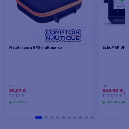
Maletín para GPS multimarca
EchoMAP UHD2 
de
de
20,07 €
846,90 €
-
20,17 €
1.129,32 €
EN STOCK
ÚLTIMOS ARTÍ
VER MODELOS