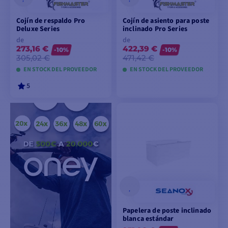
Cojín de respaldo Pro
Cojín de asiento para poste
Deluxe Series
inclinado Pro Series
de
de
273,16 €
422,39 €
-10%
-10%
305,02 €
471,42 €
EN STOCK DEL PROVEEDOR
EN STOCK DEL PROVEEDOR
5
VER MODELOS
VER MODELOS
Papelera de poste inclinado
blanca estándar