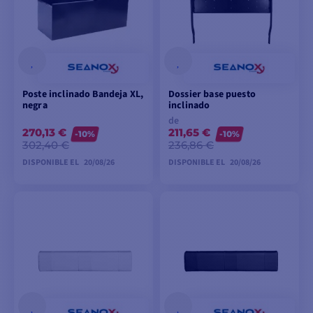
Poste inclinado Bandeja XL,
Dossier base puesto
negra
inclinado
de
270,13 €
211,65 €
-10%
-10%
302,40 €
236,86 €
DISPONIBLE EL
20/08/26
DISPONIBLE EL
20/08/26
PEDIDO
VER MODELOS
ANTICIPADO