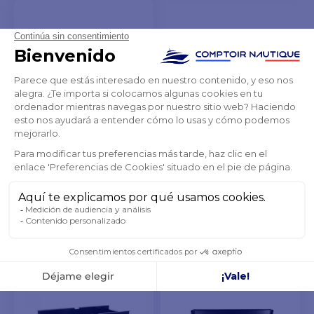
PEDIDO
PEDIDO
ANTICIPADO
ANTICIPADO
Barra sujeta bastón de
poste inclinado negra
estándar
251,98 €
-10%
282,23 €
DISPONIBLE EL
20/08/26
5
PEDIDO
ANTICIPADO