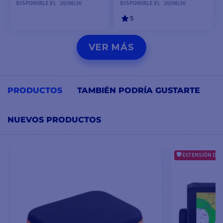
DISPONIBLE EL
20/08/26
DISPONIBLE EL
20/08/26
5
VER EL PRODUCTO
PEDIDO
VER MÁS
ANTICIPADO
PRODUCTOS
TAMBIÉN PODRÍA GUSTARTE
NUEVOS PRODUCTOS
EXTENSIÓN DE 