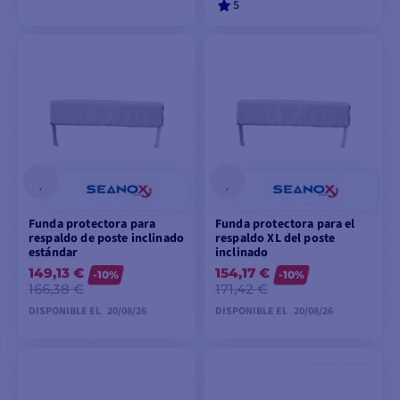
5
PEDIDO
AÑADIR A LA CESTA
ANTICIPADO
Funda protectora para
Funda protectora para el
respaldo de poste inclinado
respaldo XL del poste
estándar
inclinado
149,13 €
154,17 €
-10%
-10%
166,38 €
171,42 €
DISPONIBLE EL
20/08/26
DISPONIBLE EL
20/08/26
PEDIDO
PEDIDO
ANTICIPADO
ANTICIPADO