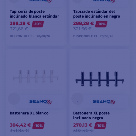
Tapicería de poste
Tapizado estándar del
inclinado blanca estándar
poste inclinado en negro
288,28 €
288,28 €
-10%
-10%
321,66 €
321,66 €
DISPONIBLE EL
20/08/26
DISPONIBLE EL
20/08/26
PEDIDO
PEDIDO
ANTICIPADO
ANTICIPADO
Bastonera XL blanco
Bastonera XL poste
inclinado negro
304,42 €
270,13 €
-10%
-10%
341,83 €
302,40 €