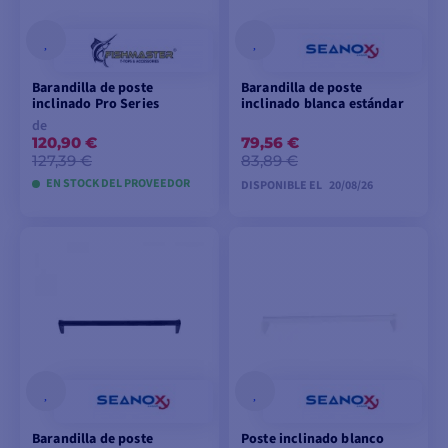
Barandilla de poste
Barandilla de poste
inclinado Pro Series
inclinado blanca estándar
de
120,90 €
79,56 €
127,39 €
83,89 €
EN STOCK DEL PROVEEDOR
DISPONIBLE EL
20/08/26
VER MODELOS
PEDIDO
ANTICIPADO
Barandilla de poste
Poste inclinado blanco