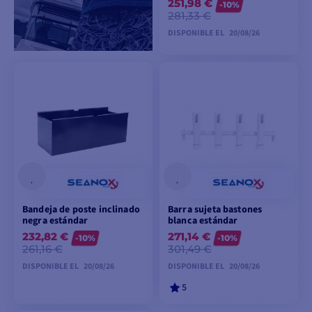
251,98 €
-10%
281,33 €
DISPONIBLE EL
20/08/26
PEDIDO
ANTICIPADO
Bandeja de poste inclinado
Barra sujeta bastones
negra estándar
blanca estándar
232,82 €
271,14 €
-10%
-10%
261,16 €
301,49 €
DISPONIBLE EL
20/08/26
DISPONIBLE EL
20/08/26
5