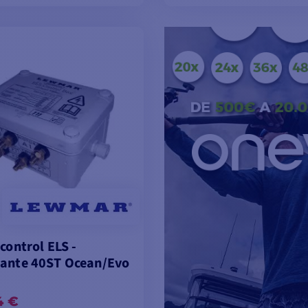
ÑADIR A LA CESTA
AÑADIR A LA CES
control ELS -
ante 40ST Ocean/Evo
4 €