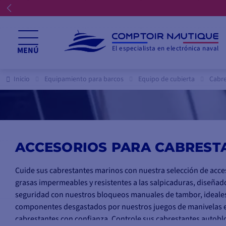
El especialista en electrónica naval
MENÚ
Inicio
Equipamiento para barcos
Equipo de cubierta
Cabre
ACCESORIOS PARA CABREST
Cuide sus cabrestantes marinos con nuestra selección de acce
grasas impermeables y resistentes a las salpicaduras, diseñad
seguridad con nuestros bloqueos manuales de tambor, ideales
componentes desgastados por nuestros juegos de manivelas er
cabrestantes con confianza. Controle sus cabrestantes autobl