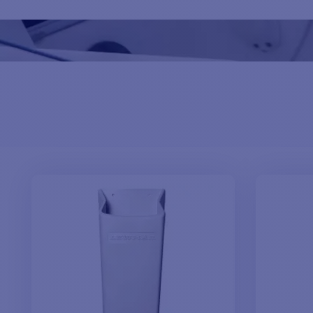
el espejo de popa. Obtenga el máximo rendimiento de sus cabre