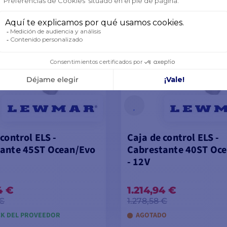
control ELS -
Caja de control ELS -
ante 45ST Ocean/Evo
Cabrestante 40ST Oc
- 12V
4 €
1.214,94 €
 €
1.278,58 €
CK DEL PROVEEDOR
AGOTADO