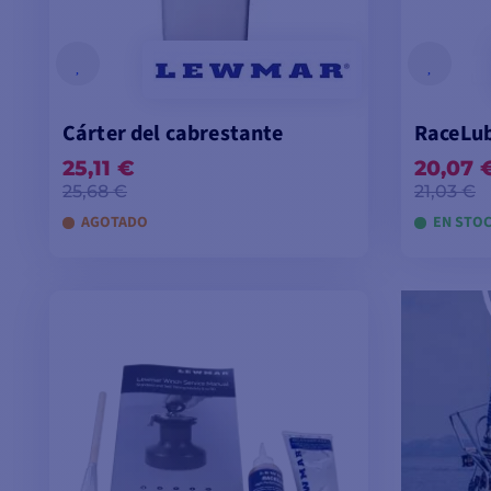
Cárter del cabrestante
RaceLub
25,11 €
20,07 
25,68 €
21,03 €
AGOTADO
EN STO
AÑADIR A LA CESTA
A