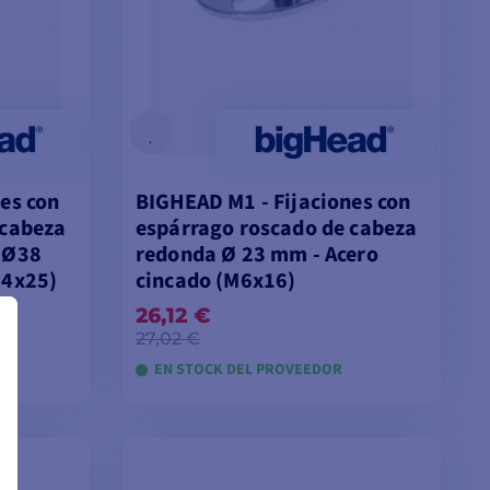
es con
BIGHEAD M1 - Fijaciones con
 cabeza
espárrago roscado de cabeza
 Ø38
redonda Ø 23 mm - Acero
M4x25)
cincado (M6x16)
26,12 €
27,02 €
EN STOCK DEL PROVEEDOR
TA
AÑADIR A LA CESTA