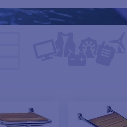
la embarcación auxiliar o plataforma ideal para su barco, y disfr