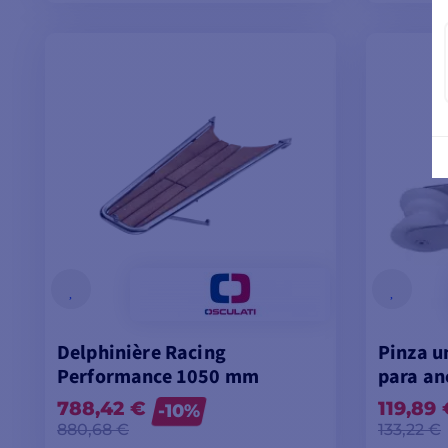
VER MODELOS
Delphinière Racing
Pinza u
Performance 1050 mm
para an
788,42 €
119,89 
-10%
880,68 €
133,22 €