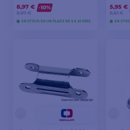
8,97 €
5,95 €
-10%
9,97 €
6,61 €
EN STOCK EN UN PLAZO DE 8 A 10 DÍAS
EN STOC
VER MODELOS