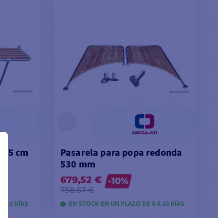
x 55 cm
Pasarela para popa redonda
530 mm
679,52 €
-10%
758,67 €
A 10 DÍAS
EN STOCK EN UN PLAZO DE 8 A 10 DÍAS