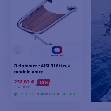
Delphinière AISI 316/teck
modelo único
232,82 €
-10%
260,10 €
EN STOCK EN UN PLAZO DE 8 A 10 DÍAS
VER MODELOS