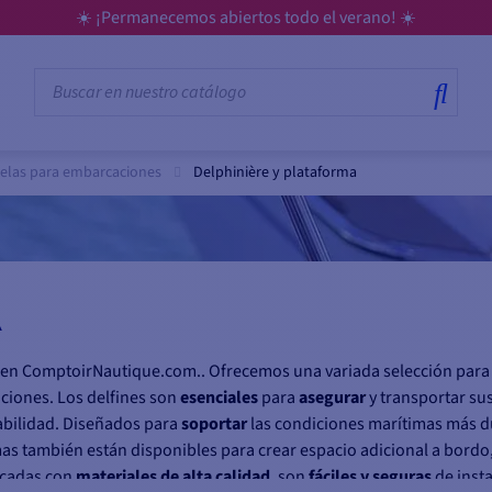
☀️ ¡Permanecemos abiertos todo el verano! ☀️
relas para embarcaciones
Delphinière y plataforma
A
s en ComptoirNautique.com.. Ofrecemos una variada selección para
ciones. Los delfines son
esenciales
para
asegurar
y transportar su
iabilidad. Diseñados para
soportar
las condiciones marítimas más d
mas también están disponibles para crear espacio adicional a bordo,
ricadas con
materiales de alta calidad
, son
fáciles y seguras
de insta