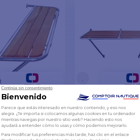
a trasera 840 mm
Pasarela trasera 130 
 €
501,04 €
-10%
-10%
€
559,02 €
K EN UN PLAZO DE 8 A 10 DÍAS
EN STOCK EN UN PLAZO DE 8 