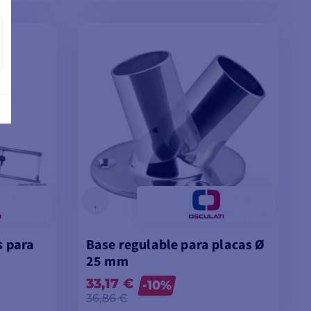
VER MODELOS
s para
Base regulable para placas Ø
25 mm
33,17 €
-10%
36,86 €