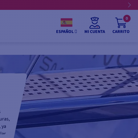
0
MI CUENTA
CARRITO
ESPAÑOL
s
uras,
 ya
lar.