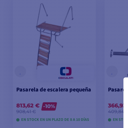
Pasarela de escalera pequeña
Pasarel
813,62 €
366,93
-10%
908,41 €
409,84 
EN STOCK EN UN PLAZO DE 8 A 10 DÍAS
EN STOC