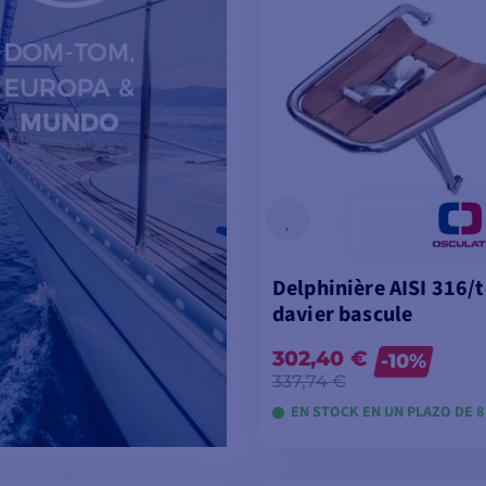
Delphinière AISI 316/
davier bascule
302,40 €
-10%
337,74 €
EN STOCK EN UN PLAZO DE 8 
VER MODELOS