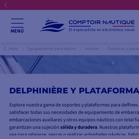
El especialista en electrónica naval
MENÚ
Inicio
Equipamiento para barcos
Amarre
Escaleras y pasa
DELPHINIÈRE Y PLATAFORM
Explore nuestra gama de soportes y plataformas para delfine
satisfacer todas sus necesidades de equipamiento de embarca
embarcaciones auxiliares y otros equipos náuticos con total f
garantizan una sujeción
sólida y duradera
. Nuestras platafor
sea para relajarse, pescar o realizar actividades náuticas. Fab