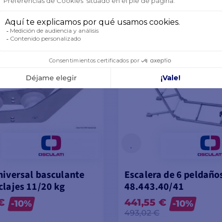
VER MODELOS
VER MODELOS
niversal basculante
Escalera de 6 peldaño
clajes 11/20 kg
48.443.40/41
€
441,55 €
-10%
-10%
493,02 €