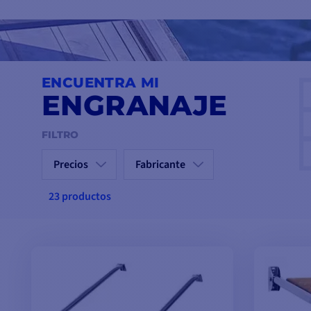
Haga su pedido ahora en ComptoirNautique.com para encontrar 
de una navegación más cómoda y funcional.
ENCUENTRA MI
ENGRANAJE
FILTRO
Precios
Fabricante
23 productos