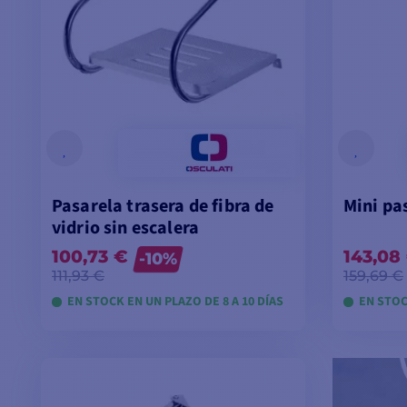
Pasarela trasera de fibra de
Mini pa
vidrio sin escalera
100,73 €
143,08
-10%
111,93 €
159,69 €
EN STOCK EN UN PLAZO DE 8 A 10 DÍAS
EN STOC
VER MODELOS