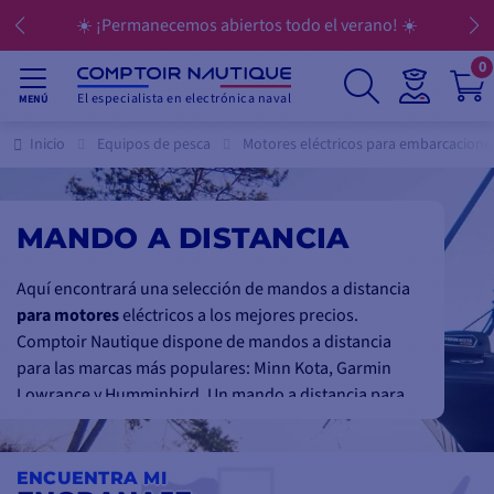
☀️ ¡Permanecemos abiertos todo el verano! ☀️
0
El especialista en electrónica naval
MENÚ
Inicio
Equipos de pesca
Motores eléctricos para embarcacione
MANDO A DISTANCIA
Aquí encontrará una selección de mandos a distancia
para motores
eléctricos a los mejores precios.
Comptoir Nautique dispone de mandos a distancia
para las marcas más populares: Minn Kota, Garmin
Lowrance y Humminbird. Un mando a distancia para
un motor eléctrico de una
embarcación de pesca de
agua dulce
o de
mar
le permite
controlar una serie
de funciones
, como la velocidad, la dirección de la
ENCUENTRA MI