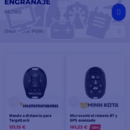
ENGRANAJE
embarcación, el piloto automático y mucho más...
FILTRO
Seleccione
ORDENAR POR:
Mando a distancia para
Microcontrol remoto BT y
TargetLock
GPS avanzado
151,15 €
161,23 €
-10%