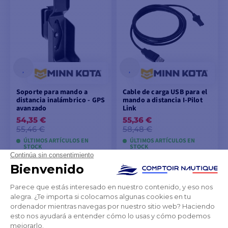
Soporte para mando a
Cable de carga USB para el
distancia inalámbrico - GPS
mando a distancia I-Pilot
avanzado
Link
54,35 €
55,36 €
55,46 €
58,48 €
ÚLTIMOS ARTÍCULOS EN
ÚLTIMOS ARTÍCULOS EN
STOCK
STOCK
AÑADIR A LA CESTA
AÑADIR A LA CESTA