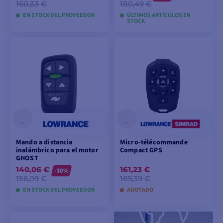
160,33 €
180,49 €
EN STOCK DEL PROVEEDOR
ÚLTIMOS ARTÍCULOS EN
STOCK
AÑADIR A LA CESTA
AÑADIR A LA CESTA
Mando a distancia
Micro-télécommande
inalámbrico para el motor
Compact GPS
GHOST
140,06 €
161,23 €
-10%
156,09 €
169,39 €
EN STOCK DEL PROVEEDOR
AGOTADO