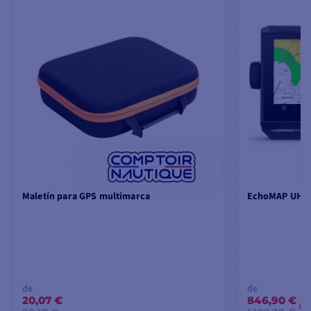
Maletín para GPS multimarca
EchoMAP UHD2 
de
de
20,07 €
846,90 €
-