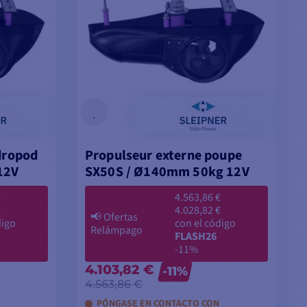
dropod
Propulseur externe poupe
12V
SX50S / Ø140mm 50kg 12V
€
4.563,86 €
€
4.028,82 €
📢
Ofertas
digo
con el código
Relámpago
FLASH26
-11%
4.103,82 €
-11%
4.563,86 €
PÓNGASE EN CONTACTO CON