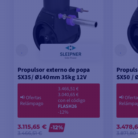
Propulsor externo de popa
Propuls
SX35/ Ø140mm 35kg 12V
SX50 /
3.466,51 €
3.040,65 €
📢
Ofertas
📢
Oferta
con el código
Relámpago
Relámpa
FLASH26
-12%
3.115,65 €
3.478,
-12%
3.466,51 €
3.871,80