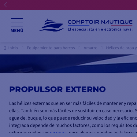
☀️ ¡Permanecemos abiertos
El especialista en electrónica naval
MENÚ
Inicio
Equipamiento para barcos
Amarre
Hélices de proa 
PROPULSOR EXTERNO
Las hélices externas suelen ser más fáciles de mantener y repar
ellas. También son más fáciles de sustituir en caso necesario.
agua del buque, lo que puede reducir su velocidad y la eficienc
integrada depende de muchos factores, como los requisitos de m
externas suelen ser
de popa
, pero algunas pueden instalarse a