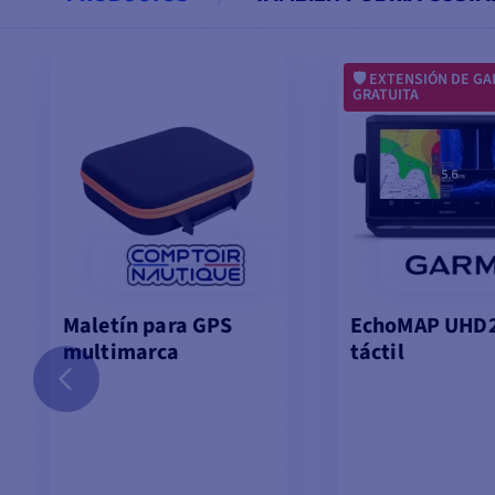
EXTENSIÓN DE GA
GRATUITA
Maletín para GPS
EchoMAP UHD2
multimarca
táctil