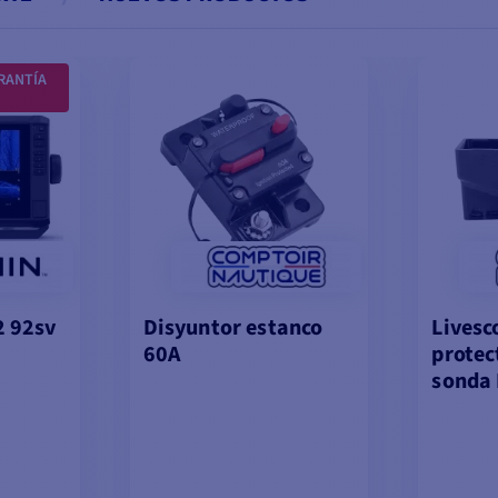
RANTÍA
 92sv
Disyuntor estanco
Livesc
60A
protec
sonda