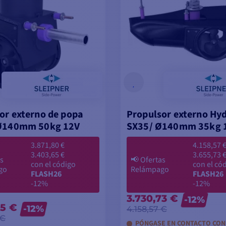
or externo de popa
Propulsor externo Hy
 Ø140mm 50kg 12V
SX35/ Ø140mm 35kg 
3.871,80 €
4.158,57 
3.403,65 €
3.655,73 
s
📢
Ofertas
con el código
con el có
go
Relámpago
FLASH26
FLASH26
-12%
-12%
3.730,73 €
-12%
65 €
-12%
4.158,57 €
 €
PÓNGASE EN CONTACTO CON