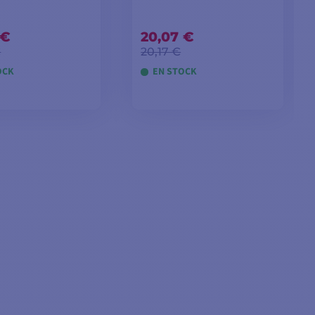
 €
20,07 €
€
20,17 €
OCK
EN STOCK
IR A LA CESTA
AÑADIR A LA CESTA