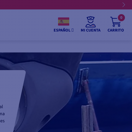
0
MI CUENTA
CARRITO
ESPAÑOL
al
una
ces