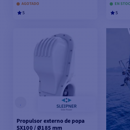
AGOTADO
EN STO
5
5
AÑADIR A LA CESTA
A
Propulsor externo de popa
SX100 / Ø185 mm