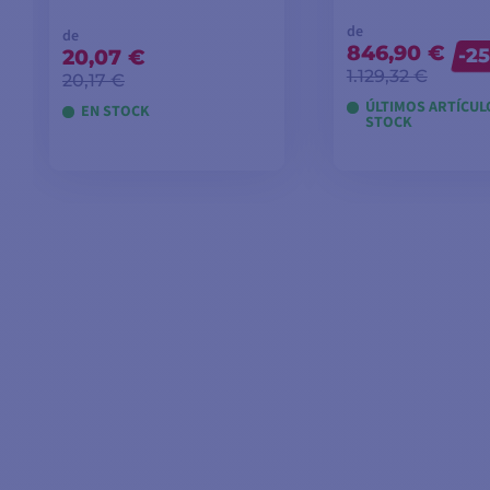
de
de
846,90 €
20,07 €
-2
1.129,32 €
20,17 €
ÚLTIMOS ARTÍCUL
EN STOCK
STOCK
VER MODELOS
VER MODEL