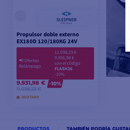
Propulsor doble externo
EX180D 120/180KG 24V
11.038,23 €
9.856,98 €
📢
Ofertas
con el código
Relámpago
FLASH26
-10%
9.931,98 €
-10%
11.038,23 €
AGOTADO
AÑADIR A LA CESTA
PRODUCTOS
TAMBIÉN PODRÍA GUSTA