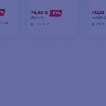
5%
76,53 €
40,23
-10%
85,71 €
40,33 
OS EN
EN STOCK
EN ST
OS
AÑADIR A LA CESTA
AÑAD