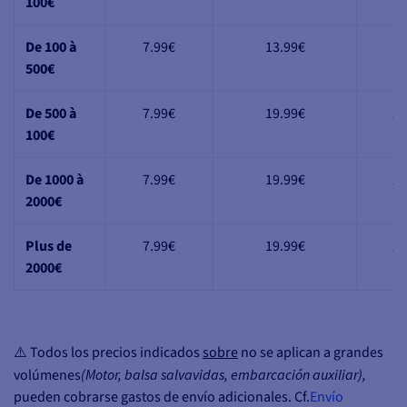
100€
De 100 à
7.99€
13.99€
16
500€
De 500 à
7.99€
19.99€
29
100€
De 1000 à
7.99€
19.99€
29
2000€
Plus de
7.99€
19.99€
29
2000€
⚠️ Todos los precios indicados
sobre
no se aplican a grandes
volúmenes
(Motor, balsa salvavidas, embarcación auxiliar),
pueden cobrarse gastos de envío adicionales. Cf.
Envío