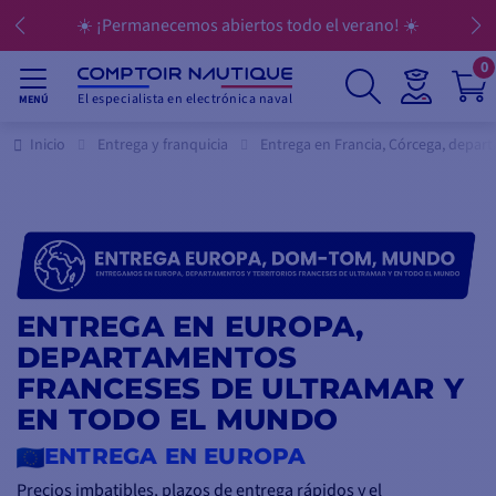
☀️ ¡Permanecemos abiertos todo el verano! ☀️
0
El especialista en electrónica naval
MENÚ
Inicio
Entrega y franquicia
Entrega en Francia, Córcega, depart
ENTREGA EN EUROPA,
DEPARTAMENTOS
FRANCESES DE ULTRAMAR Y
EN TODO EL MUNDO
ENTREGA EN EUROPA
Precios imbatibles, plazos de entrega rápidos y el