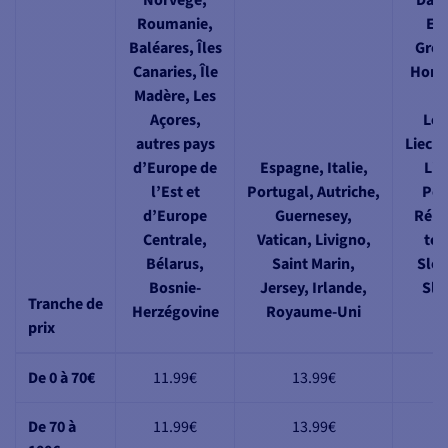
Roumanie,
Est
Baléares, Îles
Groe
Canaries, Île
Hongr
Madère, Les
Fé
Açores,
Let
autres pays
Liecht
d’Europe de
Espagne, Italie,
Lit
l’Est et
Portugal, Autriche,
Pol
d’Europe
Guernesey,
Répu
Centrale,
Vatican, Livigno,
tch
Bélarus,
Saint Marin,
Slov
Bosnie-
Jersey, Irlande,
Slo
Tranche de
Herzégovine
Royaume-Uni
S
prix
De 0 à 70€
11.99€
13.99€
11
De 70 à
11.99€
13.99€
16