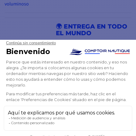
voluminoso
🌍 ENTREGA EN TODO
EL MUNDO
Enviamos a todo el mundo Con más
de 10 años en el Comercio
Internacional y miles de paquetes
enviados a los 4 rincones del globo,
Comptoir Nautique se ha convertido
en un experto en entregas a escala
mundial.
Aunque el cálculo de los gastos de
envío está automatizado y se
muestra en la página de su Cesta de
la Compra, es posible que tengamos
que reajustar esta tarifa. Un asesor
Comptoir Nautique se pondrá en