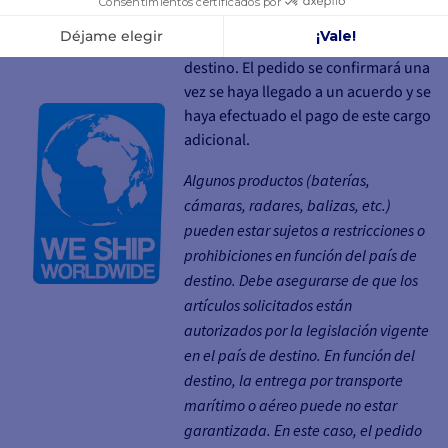
contacto con usted para ofrecerle la
mejor tarifa en función de su
destino. El pedido se confirmará una
vez se haya llegado a un acuerdo y se
haya efectuado el pago de este cargo
adicional.
Algunos productos (baterías,
cámaras, radares, balizas, etc.)
pueden estar sujetos a restricciones o
prohibiciones en función del país de
destino. Debe asegurarse de que los
artículos solicitados están
autorizados por la legislación vigente
en el país de destino. En función del
destino, la entrega por transporte
marítimo o aéreo puede no estar
garantizada. En este caso, el pedido