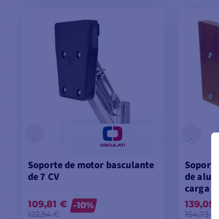
VER MODELOS
Soporte de motor basculante
Soporte
de 7 CV
de alum
carga d
109,81 €
139,05
-10%
122,54 €
154,73 €