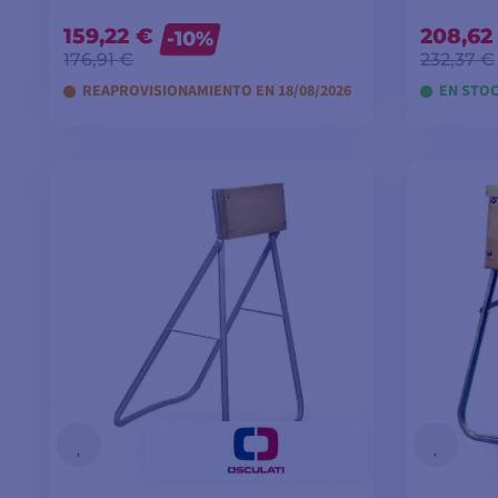
159,22 €
208,62
-10%
176,91 €
232,37 €
REAPROVISIONAMIENTO EN 18/08/2026
EN STOC
VER MODELOS