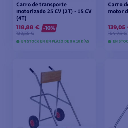
Carro de transporte
Carro d
motorizado 25 CV (2T) - 15 CV
motor d
(4T)
118,88 €
139,05
-10%
132,55 €
154,73 €
EN STOCK EN UN PLAZO DE 8 A 10 DÍAS
EN STOC
VER MODELOS