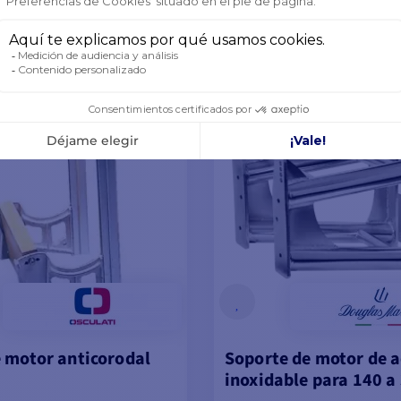
 ARTÍCULOS EN STOCK
ÚLTIMOS ARTÍCULOS EN STO
VER MODELOS
VER MODELOS
 motor anticorodal
Soporte de motor de a
inoxidable para 140 a