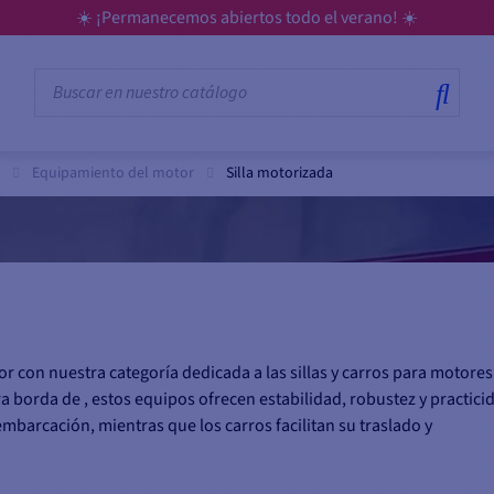
☀️ ¡Permanecemos abiertos todo el verano! ☀️
Equipamiento del motor
Silla motorizada
or con nuestra categoría dedicada a las sillas y carros para motores
borda de , estos equipos ofrecen estabilidad, robustez y practici
embarcación, mientras que los carros facilitan su traslado y