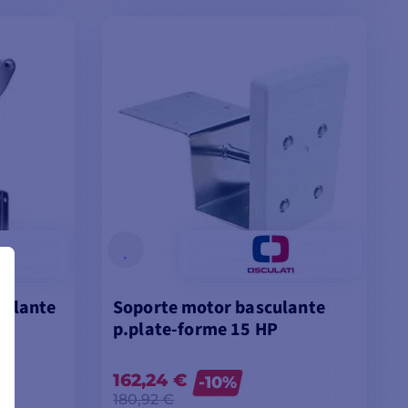
VER MODELOS
culante
Soporte motor basculante
p.plate-forme 15 HP
162,24 €
-10%
180,92 €