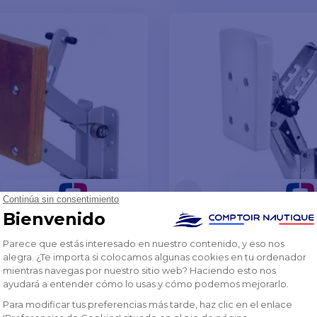
VER MODELOS
 de motor basculante
Soporte de motor bas
inio, capacidad de
de 8 CV
e 35 kg
 €
139,05 €
-10%
-10%
154,51 €