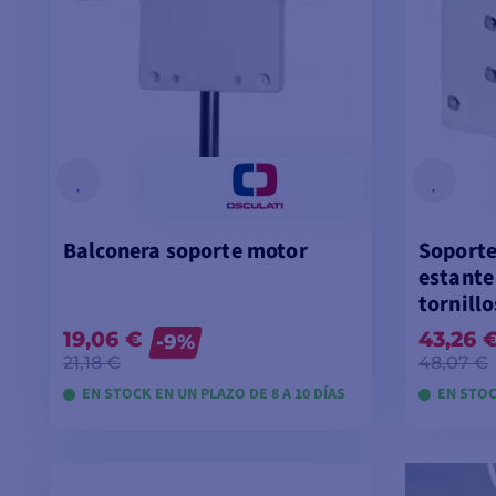
Balconera soporte motor
Soporte
estante
tornillo
19,06 €
43,26 
-9%
21,18 €
48,07 €
EN STOCK EN UN PLAZO DE 8 A 10 DÍAS
EN STOC
VER MODELOS