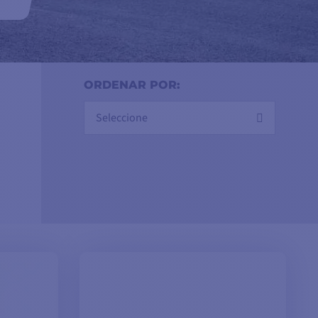
 si
des
ridad
ORDENAR POR:
Seleccione