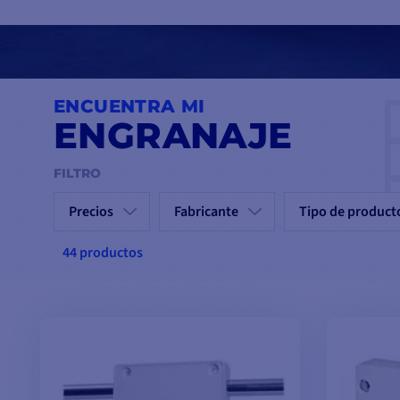
Fabricados con materiales resistentes y adaptados al entorno m
necesita transportar un motor pesado, realizar ajustes o simpl
combinando ergonomía y robustez.-Equípese con soluciones efic
de las maniobras.
ENCUENTRA MI
ENGRANAJE
FILTRO
Precios
Fabricante
Tipo de product
44 productos