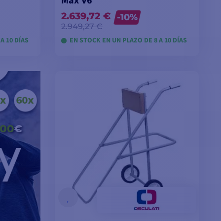
Max V6
2.639,72 €
-10%
2.949,27 €
A 10 DÍAS
EN STOCK EN UN PLAZO DE 8 A 10 DÍAS
VER MODELOS