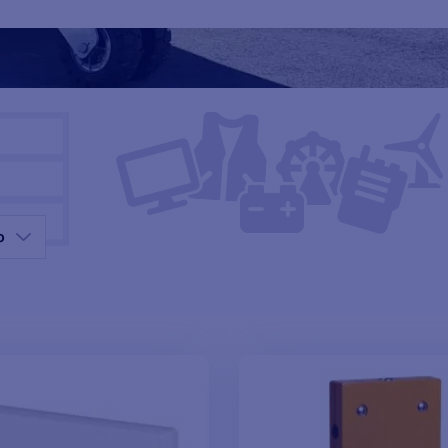
arino, estos accesorios garantizan un uso duradero y fiable. Tanto
emente guardarlo, nuestras sillas y carros satisfacen sus necesida
aces para simplificar la gestión de su motor y garantizar la segu
o