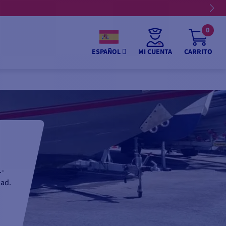
0
MI CUENTA
CARRITO
ESPAÑOL
.-
dad.