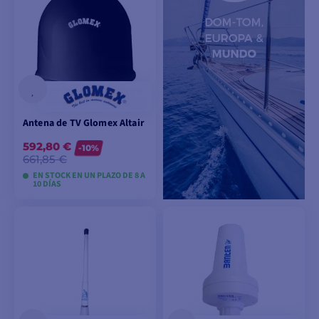
Antena de TV Glomex Altair
592,80 €
-10%
661,85 €
EN STOCK EN UN PLAZO DE 8 A
10 DÍAS
VER MODELOS