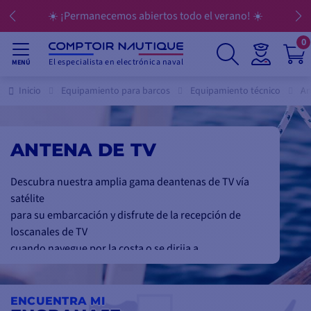
☀️ ¡Permanecemos abiertos todo el verano! ☀️
0
El especialista en electrónica naval
MENÚ
Inicio
Equipamiento para barcos
Equipamiento técnico
An
ANTENA DE TV
Descubra nuestra amplia gama
de
antenas de TV vía
satélite
para su embarcación y disfrute de la recepción de
los
canales de TV
cuando navegue por la costa o se dirija a
en alta
mar
.
ENCUENTRA MI