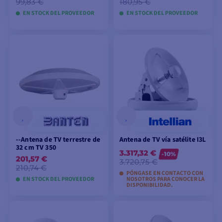
99,83 €
180,95 €
EN STOCK DEL PROVEEDOR
EN STOCK DEL PROVEEDOR
AÑADIR A LA CESTA
AÑADIR A LA CESTA
--Antena de TV terrestre de
Antena de TV vía satélite I3L
32 cm TV 350
3.317,32 €
-10%
201,57 €
3.720,75 €
210,74 €
PÓNGASE EN CONTACTO CON
EN STOCK DEL PROVEEDOR
NOSOTROS PARA CONOCER LA
DISPONIBILIDAD.
AÑADIR A LA CESTA
AÑADIR A LA CESTA