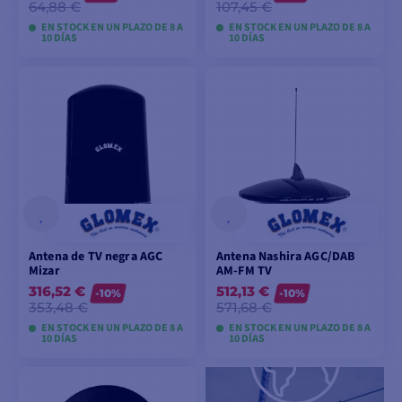
64,88 €
107,45 €
EN STOCK EN UN PLAZO DE 8 A
EN STOCK EN UN PLAZO DE 8 A
10 DÍAS
10 DÍAS
VER MODELOS
VER MODELOS
Antena de TV negra AGC
Antena Nashira AGC/DAB
Mizar
AM-FM TV
316,52 €
512,13 €
-10%
-10%
353,48 €
571,68 €
EN STOCK EN UN PLAZO DE 8 A
EN STOCK EN UN PLAZO DE 8 A
10 DÍAS
10 DÍAS
VER MODELOS
VER MODELOS