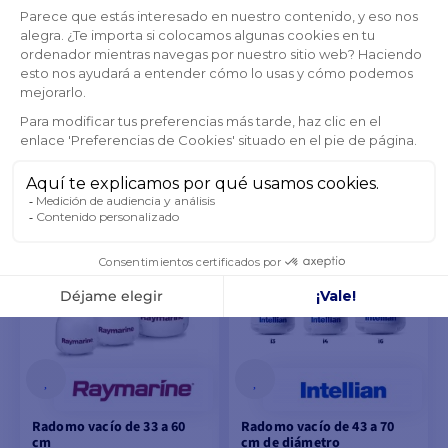
Radomo vacío 37 a 60 cm
de
907,40 €
926,66 €
AGOTADO
VER MODELOS
Radomo vacío de 33 a 60
Radomo vacío de 43 a 70
cm
cm de diámetro