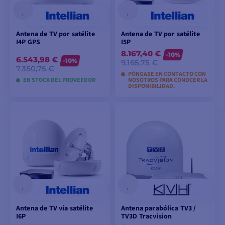
Antena de TV por satélite
Antena de TV por satélite
I4P GPS
I5P
8.167,40 €
-10%
6.543,98 €
-10%
9.165,75 €
7.350,75 €
PÓNGASE EN CONTACTO CON
EN STOCK DEL PROVEEDOR
NOSOTROS PARA CONOCER LA
DISPONIBILIDAD.
AÑADIR A LA CESTA
AÑADIR A LA CESTA
Antena de TV vía satélite
Antena parabólica TV3 /
I6P
TV3D Tracvision