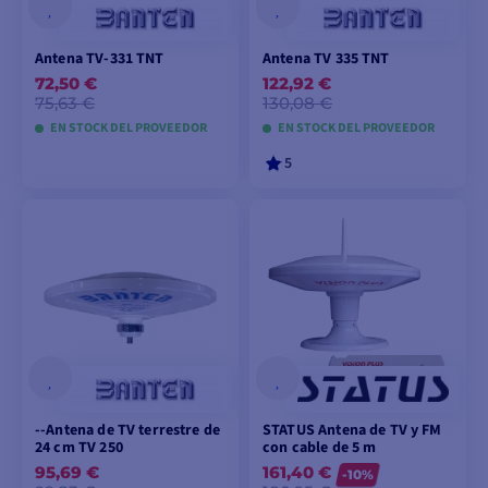
Antena TV-331 TNT
Antena TV 335 TNT
72,50 €
122,92 €
75,63 €
130,08 €
EN STOCK DEL PROVEEDOR
EN STOCK DEL PROVEEDOR
5
AÑADIR A LA CESTA
AÑADIR A LA CESTA
--Antena de TV terrestre de
STATUS Antena de TV y FM
24 cm TV 250
con cable de 5 m
95,69 €
161,40 €
-10%