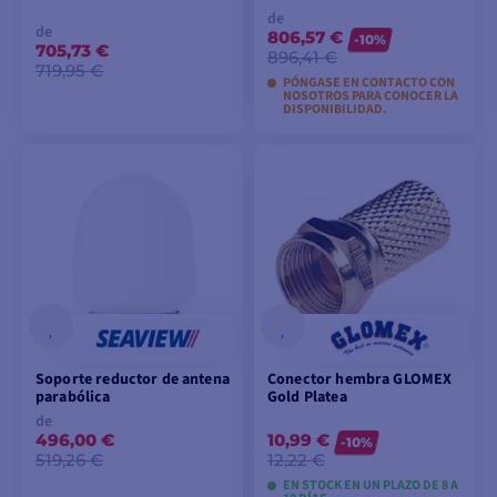
de
de
806,57 €
-10%
705,73 €
896,41 €
719,95 €
PÓNGASE EN CONTACTO CON
NOSOTROS PARA CONOCER LA
DISPONIBILIDAD.
VER MODELOS
VER MODELOS
Soporte reductor de antena
Conector hembra GLOMEX
parabólica
Gold Platea
de
496,00 €
10,99 €
-10%
519,26 €
12,22 €
EN STOCK EN UN PLAZO DE 8 A