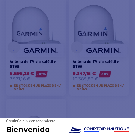
AÑADIR A LA CESTA
Antena de TV vía satélite
Antena de TV vía satélite
GTV5
GTV6
6.695,23 €
9.347,15 €
-10%
-10%
7.521,16 €
10.385,83 €
EN STOCK EN UN PLAZO DE 4 A
EN STOCK EN UN PLAZO DE 4 A
6 DÍAS
6 DÍAS
AÑADIR A LA CESTA
AÑADIR A LA CESTA