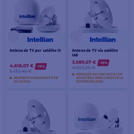
Antena de TV por satélite I3
Antena de TV vía satélite
I4R
3.589,57 €
-10%
4.618,07 €
-10%
4.023,25 €
5.132,42 €
PÓNGASE EN CONTACTO CON
REAPROVISIONAMIENTO EN
NOSOTROS PARA CONOCER LA
03/10/2026
DISPONIBILIDAD.
PEDIDO
AÑADIR A LA CESTA
ANTICIPADO