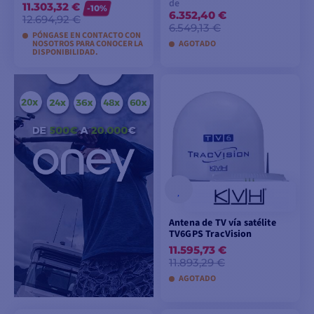
de
11.303,32 €
-10%
6.352,40 €
12.694,92 €
6.549,13 €
PÓNGASE EN CONTACTO CON
NOSOTROS PARA CONOCER LA
AGOTADO
DISPONIBILIDAD.
AÑADIR A LA CESTA
VER MODELOS
Antena de TV vía satélite
TV6GPS TracVision
11.595,73 €
11.893,29 €
AGOTADO