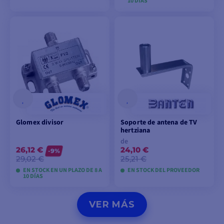
10 DÍAS
VER MODELOS
VER MODELOS
Glomex divisor
Soporte de antena de TV
hertziana
de
26,12 €
24,10 €
-9%
29,02 €
25,21 €
EN STOCK EN UN PLAZO DE 8 A
EN STOCK DEL PROVEEDOR
10 DÍAS
VER MODELOS
VER MODELOS
VER MÁS