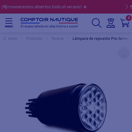
💳 Pague sus compras en 3, 4, 10 o 12 cuotas
0
El especialista en electrónica naval
MENÚ
Inicio
Producto
Tecmar
Lámpara de repuesto Pro-Series 2