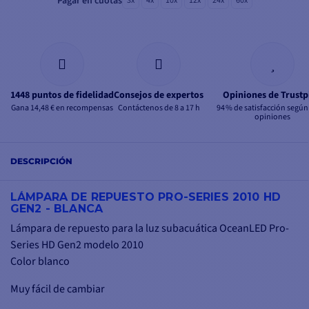
Pagar en cuotas
3x
4x
10x
12x
24x
60x
1448 puntos de fidelidad
Consejos de expertos
Opiniones de Trustp
Gana 14,48 € en recompensas
Contáctenos de 8 a 17 h
94 % de satisfacción según
opiniones
DESCRIPCIÓN
LÁMPARA DE REPUESTO PRO-SERIES 2010 HD
GEN2 - BLANCA
Lámpara de repuesto para la luz subacuática OceanLED Pro-
Series HD Gen2 modelo 2010
Color blanco
Muy fácil de cambiar