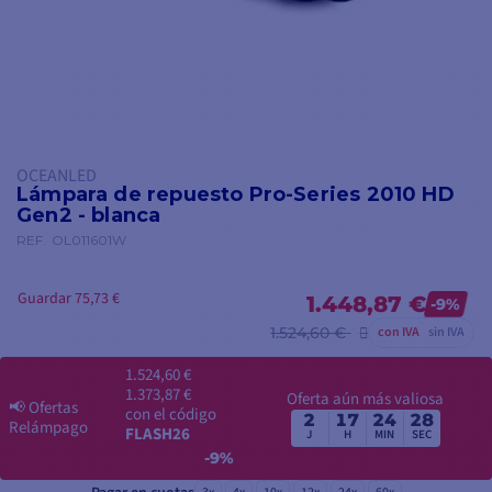
OCEANLED
Lámpara de repuesto Pro-Series 2010 HD
Gen2 - blanca
REF.
OL011601W
Guardar 75,73 €
1.448,87 €
-9%
1.524,60 €
con IVA
sin IVA
1.524,60 €
1.373,87 €
Oferta aún más valiosa
📢
Ofertas
con el código
2
17
24
28
Relámpago
FLASH26
J
H
MIN
SEC
-9%