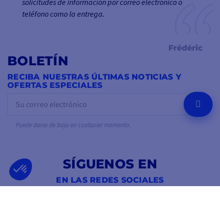
solicitudes de información por correo electrónico o
teléfono como la entrega.
Frédéric
BOLETÍN
RECIBA NUESTRAS ÚLTIMAS NOTICIAS Y
OFERTAS ESPECIALES
OK
Puede darse de baja en cualquier momento.
SÍGUENOS EN
EN LAS REDES SOCIALES
Facebook
YouTube
Instagram