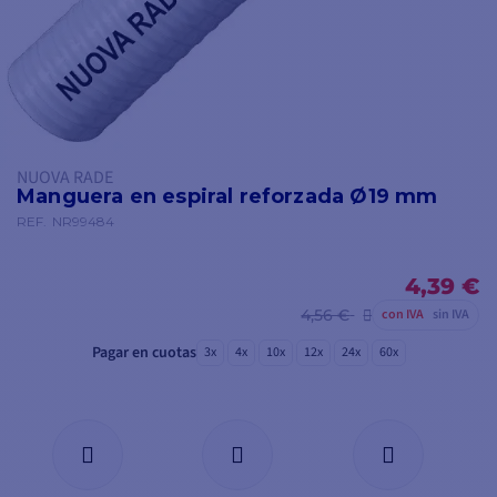
NUOVA RADE
Manguera en espiral reforzada Ø19 mm
REF.
NR99484
4,39 €
4,56 €
con IVA
sin IVA
Pagar en cuotas
3x
4x
10x
12x
24x
60x