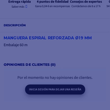
Entrega rápida
4 puntos de fidelidad
Consejos de expertos
Gana 0,04 € en recompensas
Contáctenos de 8 a 17 h
94
Saber más
DESCRIPCIÓN
MANGUERA ESPIRAL REFORZADA Ø19 MM
Embalaje 60 m
OPINIONES DE CLIENTES (0)
Por el momento no hay opiniones de clientes.
INICIA SESIÓN PARA DEJAR UNA RESEÑA