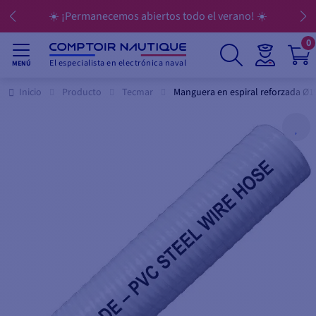
☀️ ¡Permanecemos abiertos todo el verano! ☀️
0
El especialista en electrónica naval
MENÚ
Inicio
Producto
Tecmar
Manguera en espiral reforzada Ø