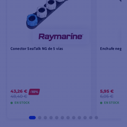
Conector SeaTalk NG de 5 vías
Enchufe negro 
43,26 €
5,95 €
-10%
48,40 €
6,05 €
EN STOCK
EN STOCK