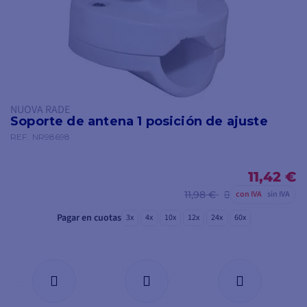
NUOVA RADE
Soporte de antena 1 posición de ajuste
REF.
NR98698
11,42 €
11,98 €
con IVA
sin IVA
Pagar en cuotas
3x
4x
10x
12x
24x
60x