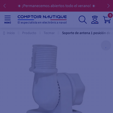
☀️ ¡Permanecemos abiertos todo el verano! ☀️
0
El especialista en electrónica naval
MENÚ
Inicio
Producto
Tecmar
Soporte de antena 1 posición de a