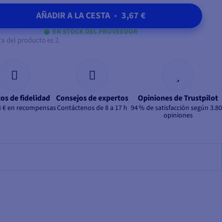
AÑADIR A LA CESTA
•
3,67 €
EN STOCK DEL PROVEEDOR
 del producto es 2.
os de fidelidad
Consejos de expertos
Opiniones de Trustpilot
3 € en recompensas
Contáctenos de 8 a 17 h
94 % de satisfacción según 3.8
opiniones