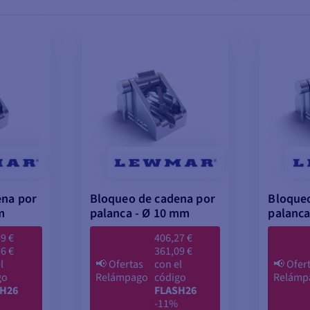
ena por
Bloqueo de cadena por
Bloqueo
m
palanca - Ø 10 mm
palanca
9 €
406,27 €
6 €
361,09 €
l
📢
Ofertas
con el
📢
Ofer
go
Relámpago
código
Relámp
H26
FLASH26
-11%