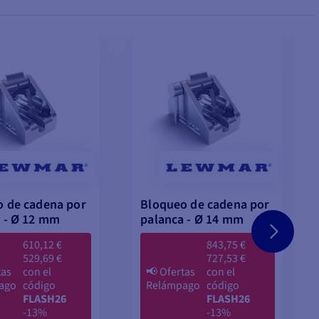
 de cadena por
Bloqueo de cadena por
 - Ø 12 mm
palanca - Ø 14 mm
610,12 €
843,75 €
529,69 €
727,53 €
tas
con el
📢
Ofertas
con el
ago
código
Relámpago
código
FLASH26
FLASH26
-13%
-13%