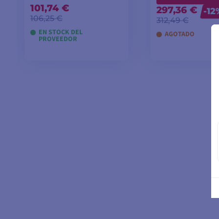
101,74 €
297,36 €
-12
106,25 €
312,49 €
EN STOCK DEL
AGOTADO
PROVEEDOR
AÑADIR A LA CESTA
AÑADIR A LA 