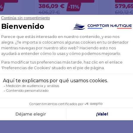
386,09 €
579,6
%
-11%
406,27 €
610,12 
AGOTADO
AGOTA
CESTA
AÑADIR A LA CESTA
AÑAD