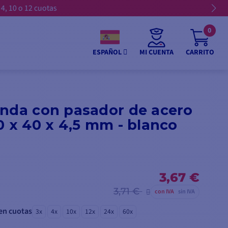
0
MI CUENTA
CARRITO
ESPAÑOL
onda con pasador de acero
0 x 40 x 4,5 mm - blanco
3,67 €
3,71 €
con IVA
sin IVA
en cuotas
3x
4x
10x
12x
24x
60x