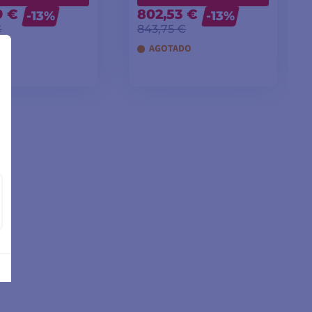
9 €
802,53 €
-13%
-13%
€
843,75 €
DO
AGOTADO
IR A LA CESTA
AÑADIR A LA CESTA