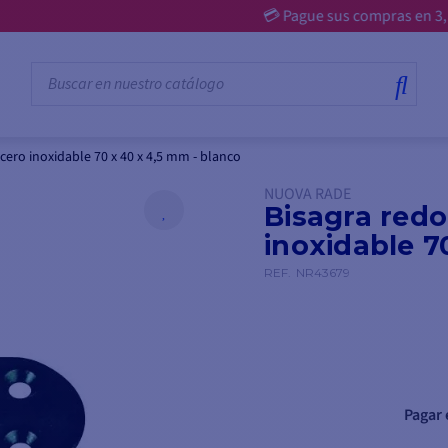
💳 Pague sus compras en 3, 4, 10 o 12 cuotas
ero inoxidable 70 x 40 x 4,5 mm - blanco
NUOVA RADE
Bisagra red
inoxidable 7
REF.
NR43679
Pagar 