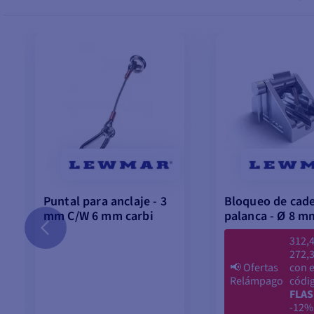
Puntal para anclaje - 3
Bloqueo de cad
mm C/W 6 mm carbi
palanca - Ø 8 m
312,4
272,3
📢
Ofertas
con e
Relámpago
códi
FLAS
-12%