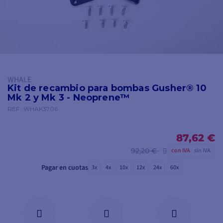
WHALE
Kit de recambio para bombas Gusher® 10
Mk 2 y Mk 3 - Neoprene™
REF.
WHAK3706
87,62 €
92,20 €
con IVA
sin IVA
Pagar en cuotas
3x
4x
10x
12x
24x
60x