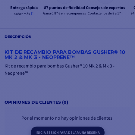
Entrega rápida
87 puntos de fidelidad
Consejos de expertos
Gana 0,87 € en recompensas
Contáctenos de 8 a 17 h
94
Saber más
DESCRIPCIÓN
KIT DE RECAMBIO PARA BOMBAS GUSHER® 10
MK 2 & MK 3 - NEOPRENE™
Kit de recambio para bombas Gusher® 10 Mk 2 & Mk 3 -
Neoprene™
OPINIONES DE CLIENTES (0)
Por el momento no hay opiniones de clientes.
INICIA SESIÓN PARA DEJAR UNA RESEÑA