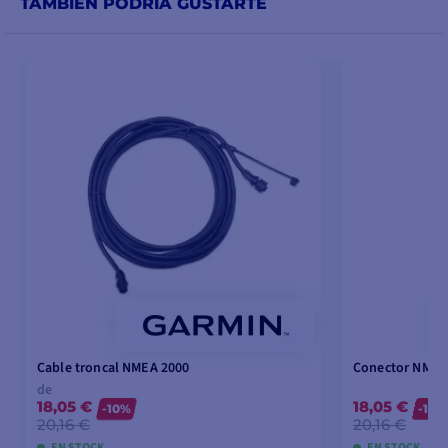
TAMBIÉN PODRÍA GUSTARTE
Cable troncal NMEA 2000
Conector NMEA
de
18,05 €
18,05 €
-10%
-10%
20,16 €
20,16 €
EN STOCK
EN STOCK