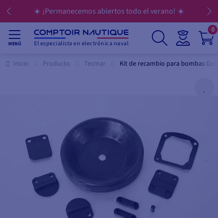
☀️ ¡Permanecemos abiertos todo el verano! ☀️
0
El especialista en electrónica naval
MENÚ
Inicio
Producto
Tecmar
Kit de recambio para bombas Gus