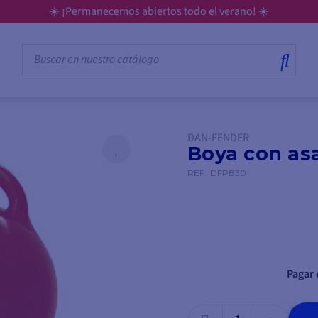
☀️ ¡Permanecemos abiertos todo el verano! ☀️
DAN-FENDER
Boya con asa
REF.
DFPB30
Pagar 