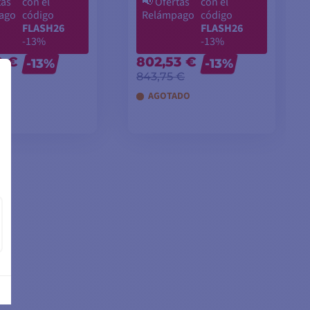
tas
con el
📢
Ofertas
con el
ago
código
Relámpago
código
FLASH26
FLASH26
-13%
-13%
9 €
802,53 €
-13%
-13%
€
843,75 €
DO
AGOTADO
IR A LA CESTA
AÑADIR A LA CESTA