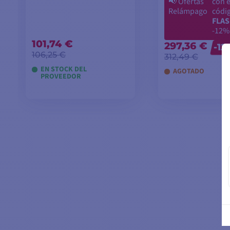
📢
Ofertas
con e
Relámpago
códi
FLAS
-12%
101,74 €
297,36 €
-12
106,25 €
312,49 €
EN STOCK DEL
AGOTADO
PROVEEDOR
AÑADIR A LA CESTA
AÑADIR A LA 