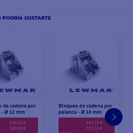
N PODRÍA GUSTARTE
 de cadena por
Bloqueo de cadena por
 - Ø 12 mm
palanca - Ø 14 mm
610,12 €
843,75 €
529,69 €
727,53 €