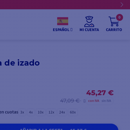
0
MI CUENTA
CARRITO
ESPAÑOL
 de izado
45,27 €
47,09 €
con IVA
sin IVA
en cuotas
3x
4x
10x
12x
24x
60x