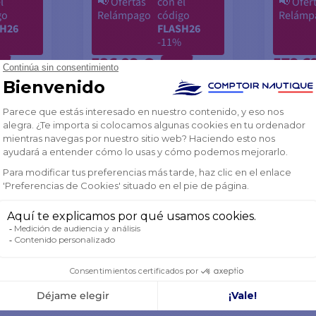
l
📢
Ofertas
con el
📢
Ofer
go
Relámpago
código
Relámp
H26
FLASH26
-11%
386,09 €
579,6
%
-11%
406,27 €
610,12 
AGOTADO
AGOTA
CESTA
AÑADIR A LA CESTA
AÑAD