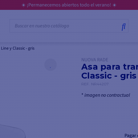
☀️ ¡Permanecemos abiertos todo el verano! ☀️
ine y Classic - gris
NUOVA RADE
Asa para tra
Classic - gris
REF.
NR44207
*
imagen no contractual
Pagar 