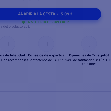
AÑADIR A LA CESTA
•
5,09 €
EN STOCK DEL PROVEEDOR
 del producto es 2.
os de fidelidad
Consejos de expertos
Opiniones de Trustpilot
5 € en recompensas
Contáctenos de 8 a 17 h
94 % de satisfacción según 3.8
opiniones