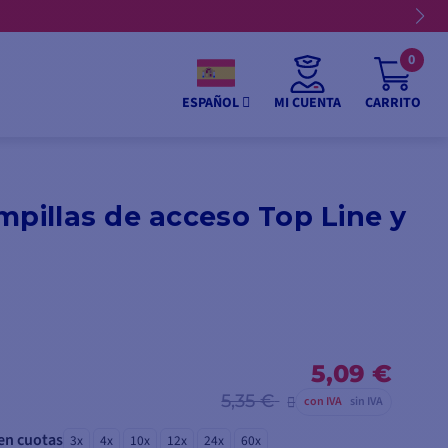
0
MI CUENTA
CARRITO
ESPAÑOL
mpillas de acceso Top Line y
5,09 €
5,35 €
con IVA
sin IVA
en cuotas
3x
4x
10x
12x
24x
60x