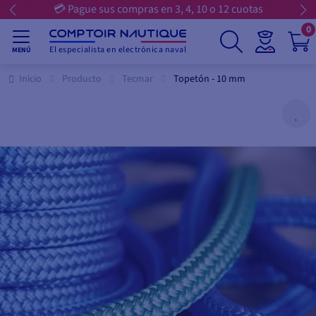
💳 Pague sus compras en 3, 4, 10 o 12 cuotas
0
El especialista en electrónica naval
MENÚ
Inicio
Producto
Tecmar
Topetón - 10 mm