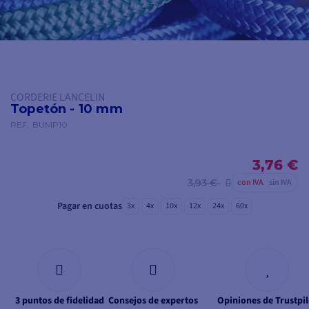
CORDERIE LANCELIN
Topetón - 10 mm
REF.
BUMP10
3,76 €
3,93 €
con IVA
sin IVA
Pagar en cuotas
3x
4x
10x
12x
24x
60x
3 puntos de fidelidad
Consejos de expertos
Opiniones de Trustpil