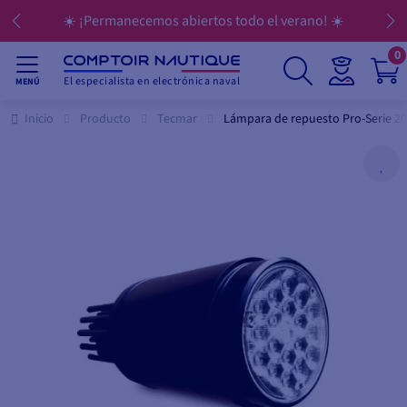
☀️ ¡Permanecemos abiertos todo el verano! ☀️
0
El especialista en electrónica naval
MENÚ
Inicio
Producto
Tecmar
Lámpara de repuesto Pro-Serie 20