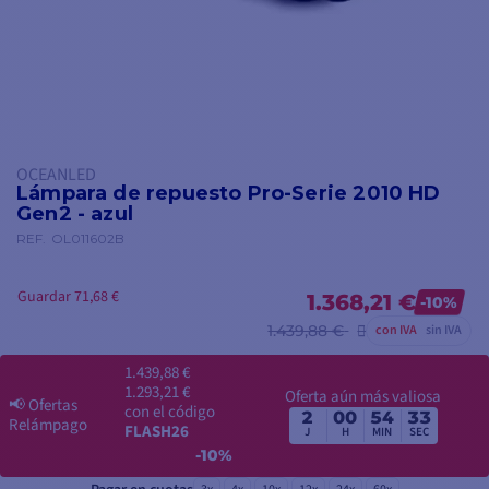
OCEANLED
Lámpara de repuesto Pro-Serie 2010 HD
Gen2 - azul
REF.
OL011602B
Guardar 71,68 €
1.368,21 €
-10%
1.439,88 €
con IVA
sin IVA
1.439,88 €
1.293,21 €
Oferta aún más valiosa
📢
Ofertas
con el código
2
00
54
32
Relámpago
FLASH26
J
H
MIN
SEC
-10%