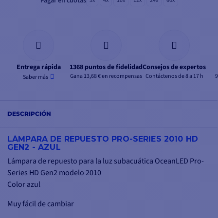
Pagar en cuotas
3x
4x
10x
12x
24x
60x
Entrega rápida
1368 puntos de fidelidad
Consejos de expertos
Gana 13,68 € en recompensas
Contáctenos de 8 a 17 h
9
Saber más
DESCRIPCIÓN
LÁMPARA DE REPUESTO PRO-SERIES 2010 HD
GEN2 - AZUL
Lámpara de repuesto para la luz subacuática OceanLED Pro-
Series HD Gen2 modelo 2010
Color azul
Muy fácil de cambiar