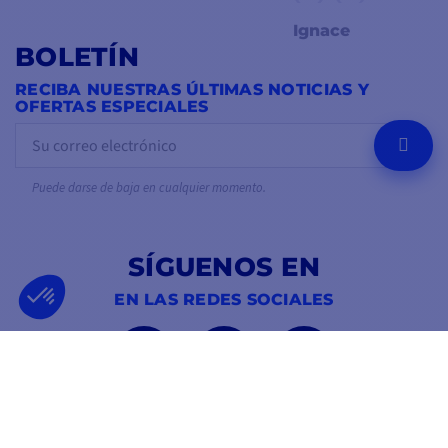
Ignace
BOLETÍN
RECIBA NUESTRAS ÚLTIMAS NOTICIAS Y
OFERTAS ESPECIALES
OK
Puede darse de baja en cualquier momento.
SÍGUENOS EN
EN LAS REDES SOCIALES
Facebook
YouTube
Instagram