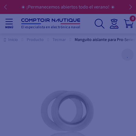
☀️ ¡Permanecemos abiertos todo el verano! ☀️
0
El especialista en electrónica naval
MENÚ
Inicio
Producto
Tecmar
Manguito aislante para Pro-Series