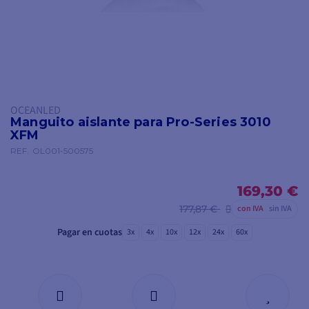
OCEANLED
Manguito aislante para Pro-Series 3010
XFM
REF.
OL001-500575
169,30 €
177,87 €
con IVA
sin IVA
Pagar en cuotas
3x
4x
10x
12x
24x
60x