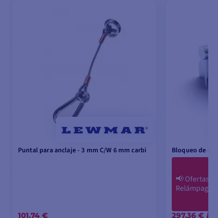
Puntal para anclaje - 3 mm C/W 6 mm carbi
Bloqueo de cad
📢
Ofertas
Relámpago
101,74 €
297,36 €
-1