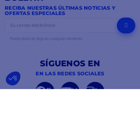
RECIBA NUESTRAS ÚLTIMAS NOTICIAS Y
OFERTAS ESPECIALES
OK
Puede darse de baja en cualquier momento.
SÍGUENOS EN
EN LAS REDES SOCIALES
Facebook
YouTube
Instagram