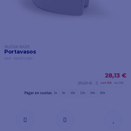
NUOVA RADE
Portavasos
REF.
NR470089
28,13 €
29,01 €
con IVA
sin IVA
Pagar en cuotas
3x
4x
10x
12x
24x
60x