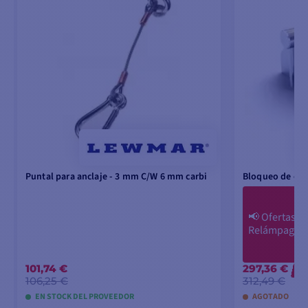
Puntal para anclaje - 3 mm C/W 6 mm carbi
Bloqueo de cad
📢
Ofertas
Relámpago
101,74 €
297,36 €
-1
106,25 €
312,49 €
EN STOCK DEL PROVEEDOR
AGOTADO