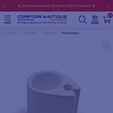
☀️ ¡Permanecemos abiertos todo el verano! ☀️
0
El especialista en electrónica naval
MENÚ
Inicio
Producto
Tecmar
Portavasos