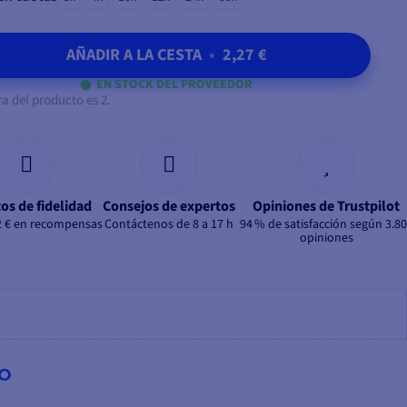
AÑADIR A LA CESTA
•
2,27 €
EN STOCK DEL PROVEEDOR
 del producto es 2.
os de fidelidad
Consejos de expertos
Opiniones de Trustpilot
2 € en recompensas
Contáctenos de 8 a 17 h
94 % de satisfacción según 3.8
opiniones
CO