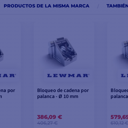
PRODUCTOS DE LA MISMA MARCA
TAMBIÉ
ena por
Bloqueo de cadena por
Bloqueo
m
palanca - Ø 10 mm
palanca
386,09 €
579,6
406,27 €
610,12 