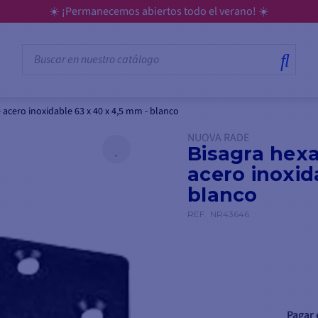
☀️ ¡Permanecemos abiertos todo el verano! ☀️
acero inoxidable 63 x 40 x 4,5 mm - blanco
NUOVA RADE
Bisagra hex
acero inoxid
blanco
REF.
NR43646
Pagar 