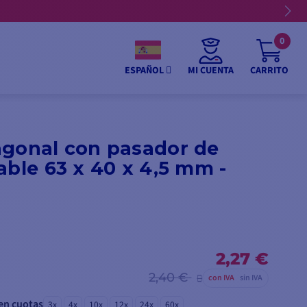
0
MI CUENTA
CARRITO
ESPAÑOL
agonal con pasador de
able 63 x 40 x 4,5 mm -
2,27 €
2,40 €
con IVA
sin IVA
en cuotas
3x
4x
10x
12x
24x
60x