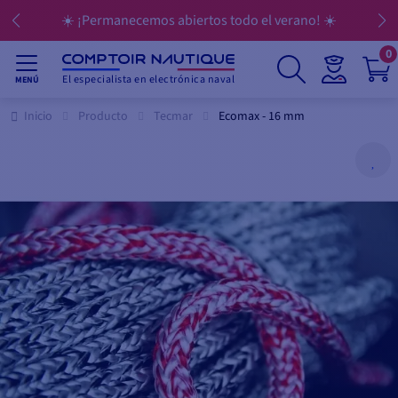
☀️ ¡Permanecemos abiertos todo el verano! ☀️
0
El especialista en electrónica naval
MENÚ
Inicio
Producto
Tecmar
Ecomax - 16 mm