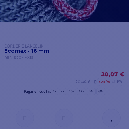
CORDERIE LANCELIN
Ecomax - 16 mm
REF.
ECOMAX16
20,07 €
20,44 €
con IVA
sin IVA
Pagar en cuotas
3x
4x
10x
12x
24x
60x