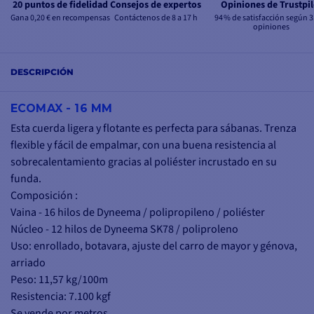
20 puntos de fidelidad
Consejos de expertos
Opiniones de Trustpil
Gana 0,20 € en recompensas
Contáctenos de 8 a 17 h
94 % de satisfacción según 3
opiniones
DESCRIPCIÓN
ECOMAX - 16 MM
Esta cuerda ligera y flotante es perfecta para sábanas. Trenza
flexible y fácil de empalmar, con una buena resistencia al
sobrecalentamiento gracias al poliéster incrustado en su
funda.
Composición :
Vaina - 16 hilos de Dyneema / polipropileno / poliéster
Núcleo - 12 hilos de Dyneema SK78 / poliproleno
Uso: enrollado, botavara, ajuste del carro de mayor y génova,
arriado
Peso: 11,57 kg/100m
Resistencia: 7.100 kgf
Se vende por metros