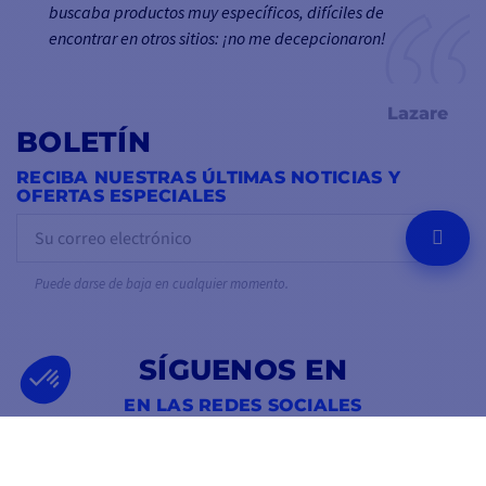
buscaba productos muy específicos, difíciles de
encontrar en otros sitios: ¡no me decepcionaron!
Lazare
BOLETÍN
RECIBA NUESTRAS ÚLTIMAS NOTICIAS Y
OFERTAS ESPECIALES
OK
Puede darse de baja en cualquier momento.
SÍGUENOS EN
EN LAS REDES SOCIALES
Facebook
YouTube
Instagram