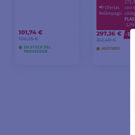
272,3
📢
Ofertas
con e
Relámpago
códi
FLAS
-12%
101,74 €
297,36 €
-12
106,25 €
312,49 €
EN STOCK DEL
AGOTADO
PROVEEDOR
AÑADIR A LA CESTA
AÑADIR A LA 