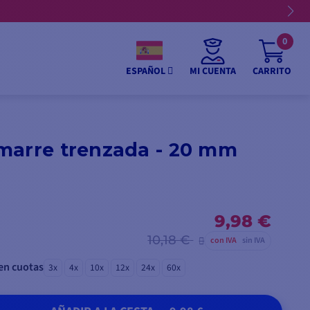
2 cuotas
0
MI CUENTA
CARRITO
ESPAÑOL
marre trenzada - 20 mm
9,98 €
10,18 €
con IVA
sin IVA
en cuotas
3x
4x
10x
12x
24x
60x