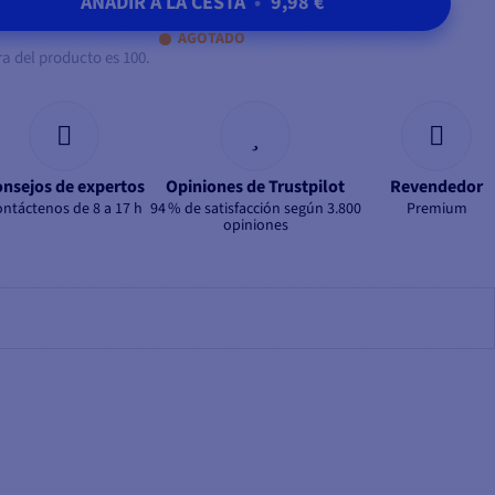
AÑADIR A LA CESTA
•
9,98 €
AGOTADO
 del producto es 100.
nsejos de expertos
Opiniones de Trustpilot
Revendedor
ntáctenos de 8 a 17 h
94 % de satisfacción según 3.800
Premium
opiniones