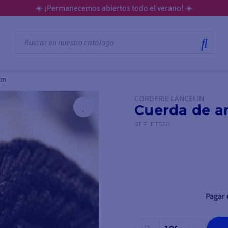
💳 Pague sus compras en 3, 4, 10 o 1
mm
CORDERIE LANCELIN
Cuerda de a
REF.
ETS20
Pagar 