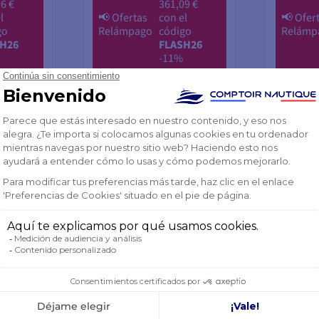
6 €
361,09 €
l
📢
Ofertas
con el
📢
Ofer
go
Relámpago
código
Relámp
H26
FLASH26
-11%
386,09 €
579,6
%
-11%
406,27 €
610,12 
AGOTADO
AGOTA
CESTA
AÑADIR A LA CESTA
AÑAD