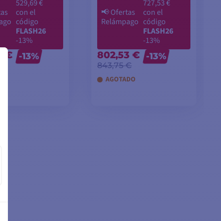
529,69 €
727,53 €
tas
con el
📢
Ofertas
con el
ago
código
Relámpago
código
FLASH26
FLASH26
-13%
-13%
9 €
802,53 €
-13%
-13%
€
843,75 €
DO
AGOTADO
IR A LA CESTA
AÑADIR A LA CESTA