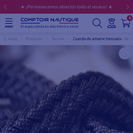
☀️ ¡Permanecemos abiertos todo el verano! ☀️
0
El especialista en electrónica naval
MENÚ
Inicio
Producto
Tecmar
Cuerda de amarre trenzada - 16 