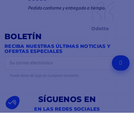
Pedido conforme y entregado a tiempo.
Odette
BOLETÍN
RECIBA NUESTRAS ÚLTIMAS NOTICIAS Y
OFERTAS ESPECIALES
OK
Puede darse de baja en cualquier momento.
SÍGUENOS EN
EN LAS REDES SOCIALES
Facebook
YouTube
Instagram