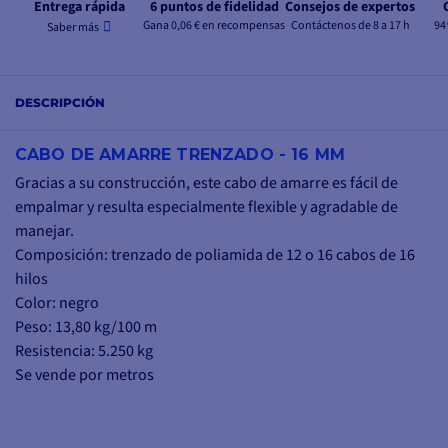
Entrega rápida
6 puntos de fidelidad
Consejos de expertos
Gana 0,06 € en recompensas
Contáctenos de 8 a 17 h
94
Saber más
DESCRIPCIÓN
CABO DE AMARRE TRENZADO - 16 MM
Gracias a su construcción, este cabo de amarre es fácil de
empalmar y resulta especialmente flexible y agradable de
manejar.
Composición: trenzado de poliamida de 12 o 16 cabos de 16
hilos
Color: negro
Peso: 13,80 kg/100 m
Resistencia: 5.250 kg
Se vende por metros