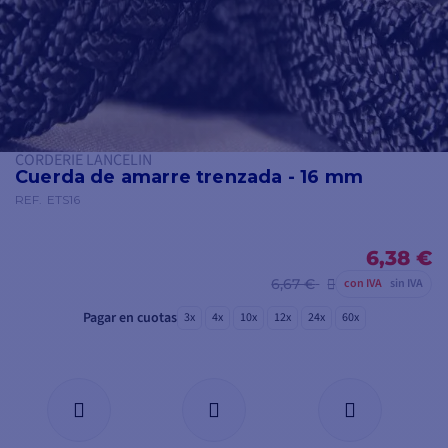
CORDERIE LANCELIN
Cuerda de amarre trenzada - 16 mm
REF.
ETS16
6,38 €
6,67 €
con IVA
sin IVA
Pagar en cuotas
3x
4x
10x
12x
24x
60x