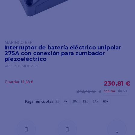
MARINCO BEP
Interruptor de batería eléctrico unipolar
275A con conexión para zumbador
piezoeléctrico
REF.
701-MDCZ-B
Guardar 11,68 €
230,81 €
242,48 €
con IVA
sin IVA
Pagar en cuotas
3x
4x
10x
12x
24x
60x