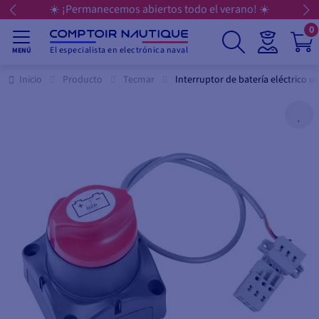
ertos todo el verano! ☀️
💳 Pague sus compras
0
El especialista en electrónica naval
MENÚ
Inicio
Producto
Tecmar
Interruptor de batería eléctrico 