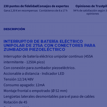
230 puntos de fidelidad
Consejos de expertos
Opiniones de Trustpil
Gana 2,30 € en recompensas
Contáctenos de 8 a 17 h
94 % de satisfacción según 
opiniones
DESCRIPCIÓN
INTERRUPTOR DE BATERÍA ELÉCTRICO
UNIPOLAR DE 275A CON CONECTORES PARA
ZUMBADOR PIEZOELÉCTRICO
Interruptor de batería eléctrico unipolar continuo (455A
intermitente - 1250A pico)
Con conexión para zumbador piezoeléctrico.
Accionable a distancia - Indicador LED
Tensión 12/24/48V
Consumo apagado: 12mA
Montaje frontal o empotrado (Ø 52 mm)
Lengüetas laterales desmontables para el paso de cables
Rotación de 45