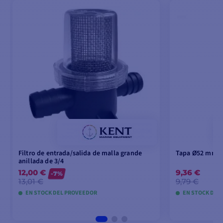
Filtro de entrada/salida de malla grande
Tapa Ø52 mm -
anillada de 3/4
12,00 €
9,36 €
-7%
13,01 €
9,79 €
EN STOCK DEL PROVEEDOR
EN STOCK DEL