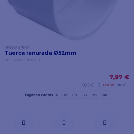
VDO MARINE
Tuerca ranurada Ø52mm
REF.
A2C5205947101
7,97 €
8,15 €
con IVA
sin IVA
Pagar en cuotas
3x
4x
10x
12x
24x
60x