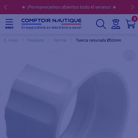
☀️ ¡Permanecemos abiertos todo el verano! ☀️
0
El especialista en electrónica naval
MENÚ
Inicio
Producto
Tecmar
Tuerca ranurada Ø52mm