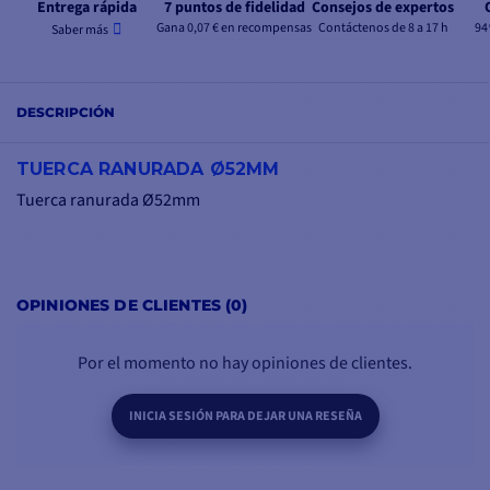
Entrega rápida
7 puntos de fidelidad
Consejos de expertos
Gana 0,07 € en recompensas
Contáctenos de 8 a 17 h
94
Saber más
DESCRIPCIÓN
TUERCA RANURADA Ø52MM
Tuerca ranurada Ø52mm
OPINIONES DE CLIENTES (0)
Por el momento no hay opiniones de clientes.
INICIA SESIÓN PARA DEJAR UNA RESEÑA