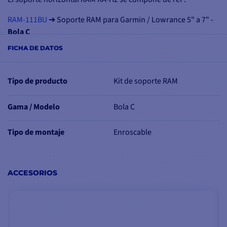
RAM-111BU
➔ Soporte RAM para Garmin / Lowrance 5" a 7" -
Bola C
RAM-201U
➔ Brazo estándar para bola
C
(longitud total: 14,45
FICHA DE DATOS
cm y longitud de bola a bola: 11,83 cm)
RAM-202U
➔ Base redonda (Ø6,35 cm) - bola
C
Tipo de producto
Kit de soporte RAM
Fabricado en aluminio de grado marino con recubrimiento
anodizado para una mayor durabilidad y fiabilidad en los
Gama / Modelo
Bola C
entornos marinos más exigentes.
Tipo de montaje
Enroscable
ACCESORIOS