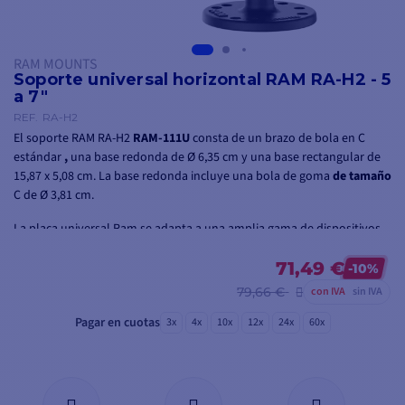
RAM MOUNTS
Soporte universal horizontal RAM RA-H2 - 5
a 7"
REF.
RA-H2
El soporte RAM RA-H2
RAM-111U
consta de un brazo de bola en C
estándar
,
una base redonda de Ø 6,35 cm y una base rectangular de
15,87 x 5,08 cm. La base redonda incluye una bola de goma
de tamaño
C de Ø 3,81 cm.
La placa universal Ram se adapta a una amplia gama de dispositivos
de 5" a 7" como Gpsmap, Echomap, Striker, HDS, Hook Reveal, Helix....
Por supuesto, es posible taladrar agujeros en la placa para adaptarla
71,49 €
-10%
a su ecosonda.
79,66 €
con IVA
sin IVA
Consulte la lista no exhaustiva de dispositivos compatibles
Pagar en cuotas
3x
4x
10x
12x
24x
60x