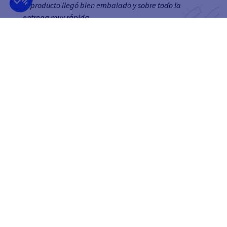
el producto llegó bien embalado y sobre todo la
entrega muy rápida
Rochelle
BOLETÍN
RECIBA NUESTRAS ÚLTIMAS NOTICIAS Y
OFERTAS ESPECIALES
OK
Puede darse de baja en cualquier momento.
SÍGUENOS EN
EN LAS REDES SOCIALES
Facebook
YouTube
Instagram