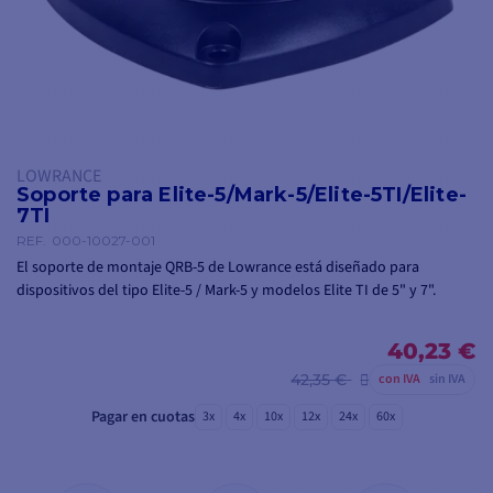
LOWRANCE
Soporte para Elite-5/Mark-5/Elite-5TI/Elite-
7TI
REF.
000-10027-001
El soporte de montaje QRB-5 de Lowrance está diseñado para
dispositivos del tipo Elite-5 / Mark-5 y modelos Elite TI de 5" y 7".
40,23 €
42,35 €
con IVA
sin IVA
Pagar en cuotas
3x
4x
10x
12x
24x
60x