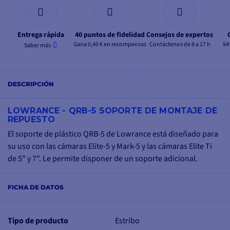
Entrega rápida
40 puntos de fidelidad
Consejos de expertos
Gana 0,40 € en recompensas
Contáctenos de 8 a 17 h
94
Saber más
DESCRIPCIÓN
LOWRANCE - QRB-5 SOPORTE DE MONTAJE DE
REPUESTO
El soporte de plástico QRB-5 de Lowrance está diseñado para
su uso con las cámaras Elite-5 y Mark-5 y las cámaras Elite Ti
de 5" y 7". Le permite disponer de un soporte adicional.
FICHA DE DATOS
Tipo de producto
Estribo