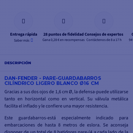
Entrega rápida
28 puntos de fidelidad
Consejos de expertos
Gana 0,28 € en recompensas
Contáctenos de 8 a 17 h
94
Saber más
DESCRIPCIÓN
DAN-FENDER - PARE-GUARDABARROS
CILÍNDRICO LIGERO BLANCO Ø16 CM
Gracias a sus dos ojos de 1,6 cm Ø, la defensa-puede utilizarse
tanto en horizontal como en vertical. Su válvula metálica
facilita el inflado y le confiere una mayor resistencia.
Este guardabarros-está especialmente indicado para
embarcaciones de hasta 8 metros de eslora. Se aconseja
disponer de un total de 8 batidores pare-(4 a cada lado de la