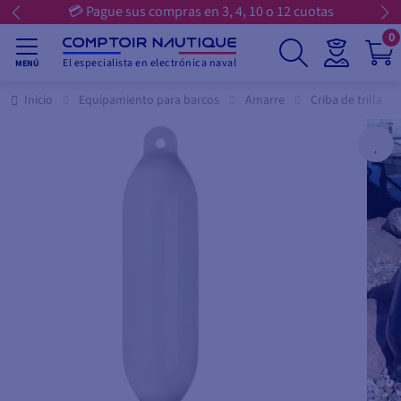
💳 Pague sus compras en 3, 4, 10 o 12 cuotas
0
El especialista en electrónica naval
MENÚ
Inicio
Equipamiento para barcos
Amarre
Criba de trilla