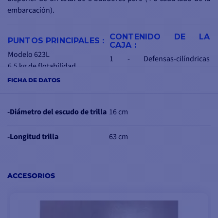
embarcación).
CONTENIDO DE LA
PUNTOS PRINCIPALES :
CAJA :
Modelo 623L
1 - Defensas-cilíndricas
6,5 kg de flotabilidad
Defensas ligeras blancas
Ø 16
Dos ojos fuertes
FICHA DE DATOS
cm
Ideal para embarcaciones de
1 - Documentación PDF
hasta 8 metros de eslora
-Diámetro del escudo de trilla
16 cm
Se puede utilizar vertical y
horizontalmente
-Longitud trilla
63 cm
ACCESORIOS