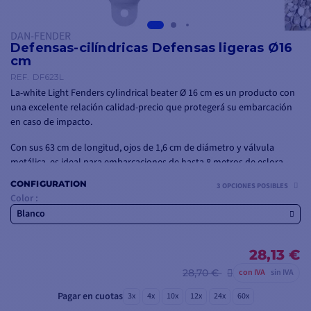
DAN-FENDER
Defensas-cilíndricas Defensas ligeras Ø16
cm
REF.
DF623L
La-white Light Fenders cylindrical beater Ø 16 cm es un producto con
una excelente relación calidad-precio que protegerá su embarcación
en caso de impacto.
Con sus 63 cm de longitud, ojos de 1,6 cm de diámetro y válvula
metálica, es ideal para embarcaciones de hasta 8 metros de eslora.
CONFIGURATION
3 OPCIONES POSIBLES
Color :
Blanco
28,13 €
28,70 €
con IVA
sin IVA
Pagar en cuotas
3x
4x
10x
12x
24x
60x