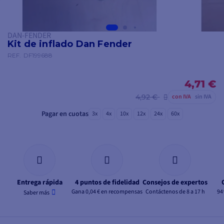
DAN-FENDER
Kit de inflado Dan Fender
REF.
DF199688
4,71 €
4,92 €
con IVA
sin IVA
Pagar en cuotas
3x
4x
10x
12x
24x
60x
Entrega rápida
4 puntos de fidelidad
Consejos de expertos
Gana 0,04 € en recompensas
Contáctenos de 8 a 17 h
94
Saber más