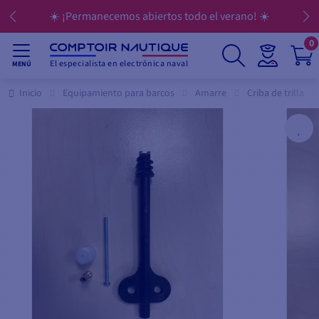
☀️ ¡Permanecemos abiertos todo el verano! ☀️
0
El especialista en electrónica naval
MENÚ
Inicio
Equipamiento para barcos
Amarre
Criba de trilla