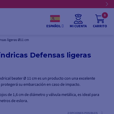
0
MI CUENTA
CARRITO
ESPAÑOL
ensas ligeras Ø11 cm
índricas Defensas ligeras
ndrical beater Ø 11 cm es un producto con una excelente
e protegerá su embarcación en caso de impacto.
ojos de 1,6 cm de diámetro y válvula metálica, es ideal para
etros de eslora.
2 OPCIONES POSIBLES