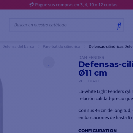
💳 Pague sus compras en 3, 4, 10 o 12 cuotas
Defensa del barco
Pare-batido cilíndrico
Defensas-cilíndricas Def
DAN-FENDER
Defensas-cil
Ø11 cm
REF.
DF416L
La-white Light Fenders cyli
relación calidad-precio qu
Con sus 46 cm de longitud, 
embarcaciones de hasta 6 m
CONFIGURATION