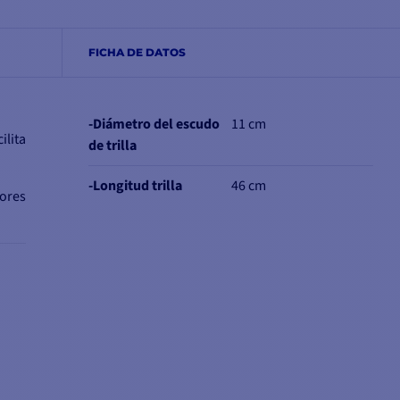
FICHA DE DATOS
-Diámetro del escudo
11 cm
ilita
de trilla
-Longitud trilla
46 cm
dores