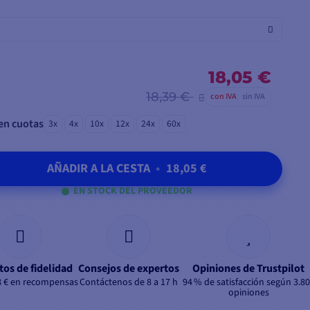
18,05 €
18,39 €
con IVA
sin IVA
en cuotas
3x
4x
10x
12x
24x
60x
AÑADIR A LA CESTA
•
18,05 €
EN STOCK DEL PROVEEDOR
tos de fidelidad
Consejos de expertos
Opiniones de Trustpilot
8 € en recompensas
Contáctenos de 8 a 17 h
94 % de satisfacción según 3.8
opiniones