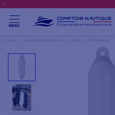
El especialista en electrónica naval
MENÚ
Inicio
Equipamiento para barcos
Amarre
Criba de trilla