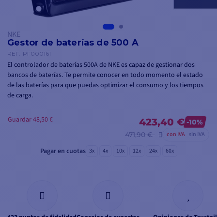
NKE
Gestor de baterías de 500 A
REF.
PF000161
El controlador de baterías 500A de NKE es capaz de gestionar dos
bancos de baterías. Te permite conocer en todo momento el estado
de las baterías para que puedas optimizar el consumo y los tiempos
de carga.
Guardar 48,50 €
423,40 €
-10%
471,90 €
con IVA
sin IVA
Pagar en cuotas
3x
4x
10x
12x
24x
60x