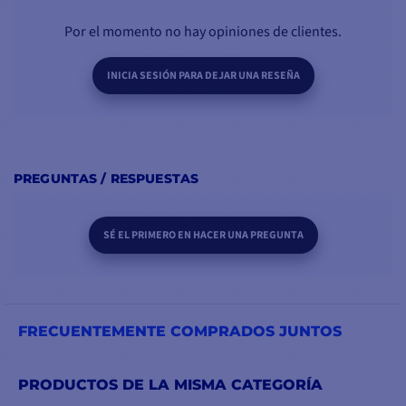
SERVITUDE:
Por el momento no hay opiniones de clientes.
Tensión
Corriente instantánea de
INICIA SESIÓN PARA DEJAR UNA RESEÑA
carga y descarga
Capacidad restante en
A/h
Capacidad restante en %
PREGUNTAS / RESPUESTAS
Para la batería MOTOR
:
Tensión
SÉ EL PRIMERO EN HACER UNA PREGUNTA
CONTENIDO DEL
FRECUENTEMENTE COMPRADOS JUNTOS
MONITOR DE BATERÍAS
1 - Gestor de baterías
PRODUCTOS DE LA MISMA CATEGORÍA
PUNTOS PRINCIPALES
MONITOR 500A