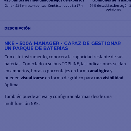
423 puntos de fidelidad
Consejos de expertos
Opiniones de Trustpil
Gana 4,23 € en recompensas
Contáctenos de 8 a 17 h
94 % de satisfacción según 
opiniones
DESCRIPCIÓN
NKE - 500A MANAGER - CAPAZ DE GESTIONAR
UN PARQUE DE BATERÍAS
Con este instrumento, conocerá la capacidad restante de sus
baterías. Conectado a su bus TOPLINE, las indicaciones se dan
en amperios, horas o porcentajes en forma
analógica
y
pueden
visualizarse
en forma de
gráfico para
una visibilidad
óptima
También puede activar y configurar alarmas desde una
multifunción NKE.