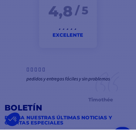
4,8
/ 5
EXCELENTE
pedidos y entregas fáciles y sin problemas
Timothée
BOLETÍN
RECIBA NUESTRAS ÚLTIMAS NOTICIAS Y
OFERTAS ESPECIALES
OK