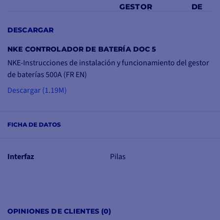
GESTOR DE
BATERÍAS 500
Este gestor de baterías le
DESCARGAR
permite
medir
la
tensión
NKE CONTROLADOR DE BATERÍA DOC 5
de
los bornes
del
motor
NKE-Instrucciones de instalación y funcionamiento del gestor
y de la
batería de
de baterías 500A (FR EN)
servicio
.
Preciso y fiable,
también puede medir en
Descargar (1.19M)
tiempo real la corriente
de carga o descarga del
banco de baterías de
FICHA DE DATOS
servicio. Hasta 500 A.
Este sensor ha sido
Interfaz
Pilas
diseñado para sustituir a
los gestores de baterías
de 100 A y 200 A.
Para la batería
OPINIONES DE CLIENTES (0)