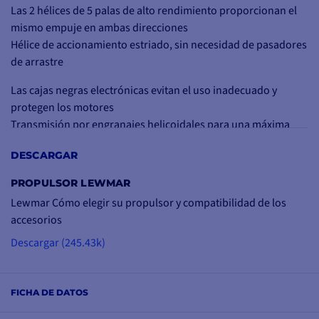
Las 2 hélices de 5 palas de alto rendimiento proporcionan el
mismo empuje en ambas direcciones
Hélice de accionamiento estriado, sin necesidad de pasadores
de arrastre
Las cajas negras electrónicas evitan el uso inadecuado y
protegen los motores
Transmisión por engranajes helicoidales para una máxima
eficacia y una transferencia de potencia suave
DESCARGAR
Disyuntor térmico en todos los motores: máxima protección
Fácil de instalar (sin chavetero)
PROPULSOR LEWMAR
Lewmar Cómo elegir su propulsor y compatibilidad de los
Especificaciones técnicas :
accesorios
Propulsor eléctrico con 2 hélices de 5 palas
Tensión: 48 V
Descargar (245.43k)
Potencia: 9,6 kW
Diámetro del túnel: 250 mm
Empuje: 170 kgf
FICHA DE DATOS
Fusible nominal: 250 A