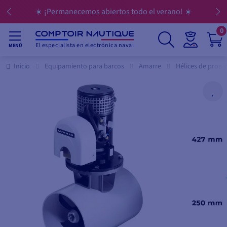
 verano! ☀️
💳 Pague sus compras en 3, 4, 10 o
0
El especialista en electrónica naval
MENÚ
Inicio
Equipamiento para barcos
Amarre
Hélices de proa 