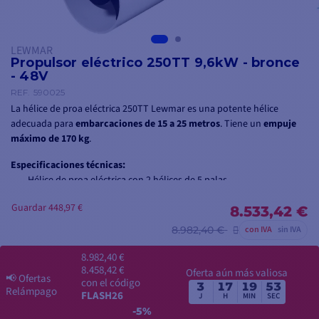
LEWMAR
Propulsor eléctrico 250TT 9,6kW - bronce
- 48V
REF.
590025
La hélice de proa eléctrica 250TT Lewmar es una potente hélice
adecuada para
embarcaciones de 15 a 25 metros
. Tiene un
empuje
máximo de 170 kg
.
Especificaciones técnicas:
Hélice de proa eléctrica con 2 hélices de 5 palas
Tensión: 48 V
Guardar 448,97 €
Potencia nominal: 9,6 kW
8.533,42 €
Diámetro del túnel: 250 mm
8.982,40 €
con IVA
sin IVA
Empuje: 170 kg
Fusible: 250 A
8.982,40 €
Peso: 50 kg
8.458,42 €
Oferta aún más valiosa
📢
Ofertas
con el código
3
17
19
52
Relámpago
FLASH26
⚠️ Tenga en cuenta que el propulsor se entrega sin túnel
Encuentre aquí
J
H
MIN
SEC
-5%
el túnel de Ø250 mm
adecuado para este propulsor Lewmar.