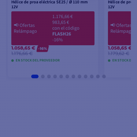
Hélice de proa eléctrica SE25 / Ø 110 mm
Hélice de proa 
12V
12V
1.176,66 €
983,65 €
📢
Ofertas
📢
Ofertas
con el código
Relámpago
Relámpago
FLASH26
-16%
1.058,65 €
1.058,65 €
-16%
1.176,66 €
1.179,62 €
EN STOCK DEL PROVEEDOR
EN STOCK DEL
AÑADIR A LA CESTA
AÑA