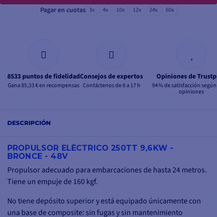
Pagar en cuotas
3x
4x
10x
12x
24x
60x
8533 puntos de fidelidad
Consejos de expertos
Opiniones de Trustp
Gana 85,33 € en recompensas
Contáctenos de 8 a 17 h
94 % de satisfacción según
opiniones
DESCRIPCIÓN
PROPULSOR ELÉCTRICO 250TT 9,6KW -
BRONCE - 48V
Propulsor adecuado para embarcaciones de hasta 24 metros.
Tiene un empuje de 160 kgf.
No tiene depósito superior y está equipado únicamente con
una base de composite: sin fugas y sin mantenimiento