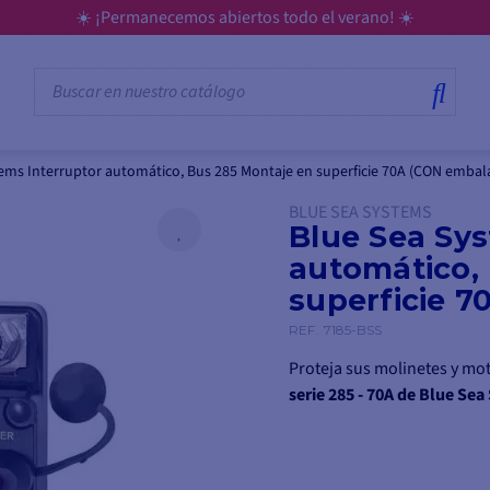
☀️ ¡Permanecemos abiertos todo el verano! ☀️
ems Interruptor automático, Bus 285 Montaje en superficie 70A (CON embala
BLUE SEA SYSTEMS
Blue Sea Sys
automático,
superficie 7
REF.
7185-BSS
Proteja sus molinetes y mot
serie 285 - 70A de Blue Se