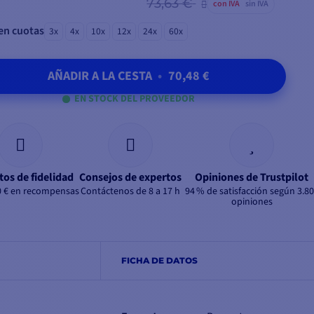
73,63 €
con IVA
sin IVA
en cuotas
3x
4x
10x
12x
24x
60x
AÑADIR A LA CESTA
•
70,48 €
EN STOCK DEL PROVEEDOR
tos de fidelidad
Consejos de expertos
Opiniones de Trustpilot
0 € en recompensas
Contáctenos de 8 a 17 h
94 % de satisfacción según 3.8
opiniones
FICHA DE DATOS