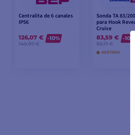
Centralita de 6 canales
Sonda TA 83/20
IP56
para Hook Revea
Cruise
126,07 €
83,59 €
-10%
-10
140,97 €
93,17 €
AGOTADO
AÑADIR A LA CESTA
AÑADIR A LA 