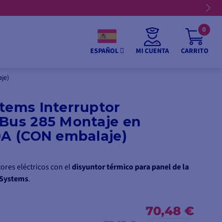
0
MI CUENTA
CARRITO
ESPAÑOL
je)
tems Interruptor
 Bus 285 Montaje en
0A (CON embalaje)
ores eléctricos con el
disyuntor térmico para panel de la
a Systems
.
70,48 €