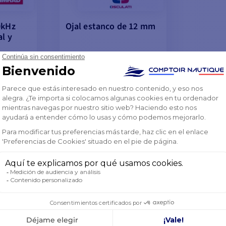
0kHz
Ojal estanco de 12 mm
l y
8,97 €
-10%
%
9,97 €
EN STOCK EN UN PLAZO DE
8 A 10 DÍAS
CESTA
VER MODELOS