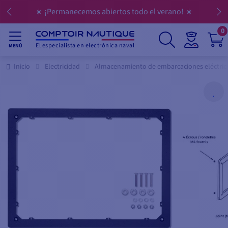
☀️ ¡Permanecemos abiertos todo el verano! ☀️
0
El especialista en electrónica naval
MENÚ
Inicio
Electricidad
Almacenamiento de embarcaciones eléctric