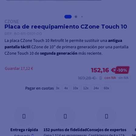
CZONE
Placa de reequipamiento CZone Touch 10
REF.
80-911-0101-00
La placa CZone Touch 10 Retrofit le permite sustituir una
antigua
pantalla táctil
CZone de 10" de primera generación por una pantalla
CZone Touch 10 de
segunda generación
más reciente.
Guardar 17,12 €
152,16 €
-10%
169,28 €
con IVA
sin IVA
Pagar en cuotas
3x
4x
10x
12x
24x
60x
Entrega rápida
152 puntos de fidelidad
Consejos de expertos
Gana 1,52 € en recompensas
Contáctenos de 8 a 17 h
94