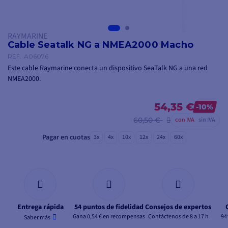
RAYMARINE
Cable Seatalk NG a NMEA2000 Macho
REF.
A06076
Este cable Raymarine
conecta un dispositivo SeaTalk NG a una red
NMEA2000
.
54,35 €
-10%
60,50 €
con IVA
sin IVA
Pagar en cuotas
3x
4x
10x
12x
24x
60x
Entrega rápida
54 puntos de fidelidad
Consejos de expertos
Gana 0,54 € en recompensas
Contáctenos de 8 a 17 h
94
Saber más