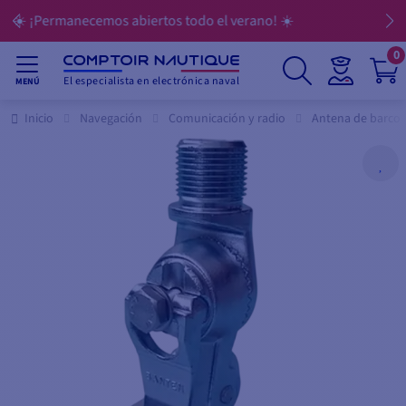
💳 Pague sus compras en 3, 4, 10 o 12 cuotas
0
El especialista en electrónica naval
MENÚ
Inicio
Navegación
Comunicación y radio
Antena de barco