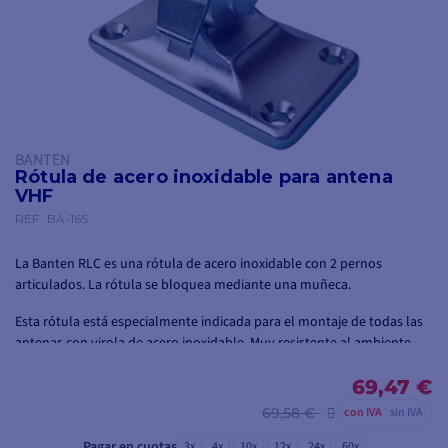
BANTEN
Rótula de acero inoxidable para antena
VHF
REF.
BA-16S
La Banten RLC es una rótula de acero inoxidable con 2 pernos
articulados. La rótula se bloquea mediante una muñeca.
Esta rótula está especialmente indicada para el montaje de todas las
antenas con virola de acero inoxidable. Muy resistente al ambiente
salino, permite instalar y orientar la antena en dos ejes.
69,47 €
69,58 €
con IVA
sin IVA
Pagar en cuotas
3x
4x
10x
12x
24x
60x