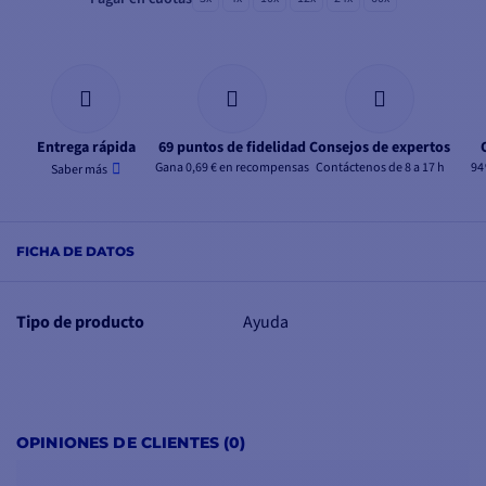
Entrega rápida
69 puntos de fidelidad
Consejos de expertos
Gana 0,69 € en recompensas
Contáctenos de 8 a 17 h
94
Saber más
FICHA DE DATOS
Tipo de producto
Ayuda
OPINIONES DE CLIENTES (0)