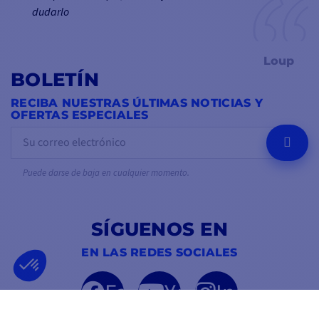
dudarlo
Loup
BOLETÍN
RECIBA NUESTRAS ÚLTIMAS NOTICIAS Y
OFERTAS ESPECIALES
OK
Puede darse de baja en cualquier momento.
SÍGUENOS EN
EN LAS REDES SOCIALES
Facebook
YouTube
Instagram