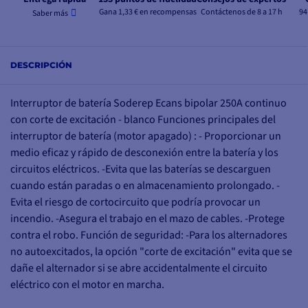
Gana 1,33 € en recompensas
Contáctenos de 8 a 17 h
94
Saber más
DESCRIPCIÓN
Interruptor de batería Soderep Ecans bipolar 250A continuo
con corte de excitación - blanco Funciones principales del
interruptor de batería (motor apagado) : - Proporcionar un
medio eficaz y rápido de desconexión entre la batería y los
circuitos eléctricos. -Evita que las baterías se descarguen
cuando están paradas o en almacenamiento prolongado. -
Evita el riesgo de cortocircuito que podría provocar un
incendio. -Asegura el trabajo en el mazo de cables. -Protege
contra el robo. Función de seguridad: -Para los alternadores
no autoexcitados, la opción "corte de excitación" evita que se
dañe el alternador si se abre accidentalmente el circuito
eléctrico con el motor en marcha.