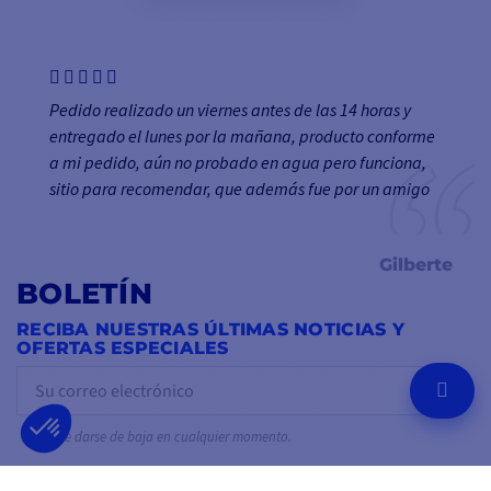
Pedido realizado un viernes antes de las 14 horas y
entregado el lunes por la mañana, producto conforme
a mi pedido, aún no probado en agua pero funciona,
sitio para recomendar, que además fue por un amigo
Gilberte
BOLETÍN
RECIBA NUESTRAS ÚLTIMAS NOTICIAS Y
OFERTAS ESPECIALES
OK
Puede darse de baja en cualquier momento.