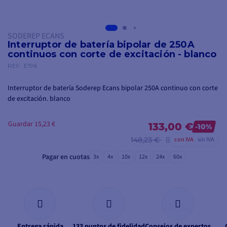
SODEREP ECANS
Interruptor de batería bipolar de 250A
continuos con corte de excitación - blanco
REF.
E196
Interruptor de batería Soderep Ecans bipolar 250A continuo con corte
de excitación. blanco
Guardar 15,23 €
133,00 €
-10%
148,23 €
con IVA
sin IVA
Pagar en cuotas
3x
4x
10x
12x
24x
60x
Entrega rápida
133 puntos de fidelidad
Consejos de expertos