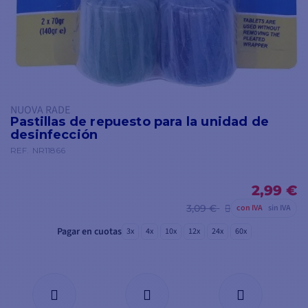
NUOVA RADE
Pastillas de repuesto para la unidad de
desinfección
REF.
NR11866
2,99 €
3,09 €
con IVA
sin IVA
Pagar en cuotas
3x
4x
10x
12x
24x
60x