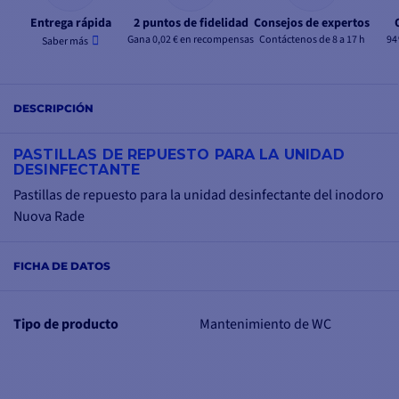
Entrega rápida
2 puntos de fidelidad
Consejos de expertos
Gana 0,02 € en recompensas
Contáctenos de 8 a 17 h
94
Saber más
DESCRIPCIÓN
PASTILLAS DE REPUESTO PARA LA UNIDAD
DESINFECTANTE
Pastillas de repuesto para la unidad desinfectante del inodoro
Nuova Rade
FICHA DE DATOS
Tipo de producto
Mantenimiento de WC