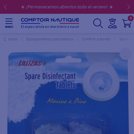
☀️ ¡Permanecemos abiertos todo el verano! ☀️
0
El especialista en electrónica naval
MENÚ
Inicio
Equipamiento para barcos
Confort a bordo
Sanitari