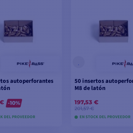
rtos autoperforantes
50 insertos autoperfo
atón
M8 de latón
 €
197,53 €
-10%
201,57 €
CK DEL PROVEEDOR
EN STOCK DEL PROVEEDOR