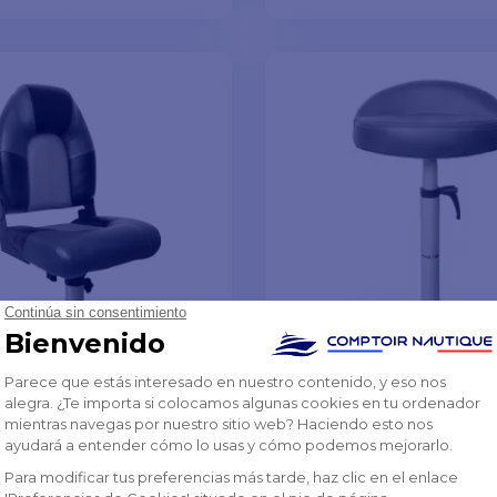
ÑADIR A LA CESTA
AÑADIR A LA CES
 completo de
Asiento completo
jo
superconfortable/asie
pie
 €
250,97 €