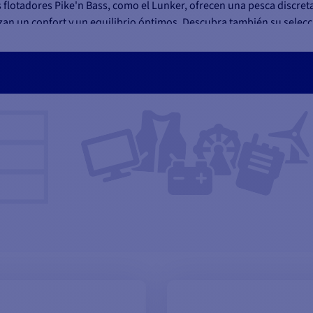
 flotadores Pike'n Bass, como el Lunker, ofrecen una pesca discreta
izan un confort y un equilibrio óptimos. Descubra también su selec
lataformas flotantes o sus gamas de asientos para embarcación of
compañado de accesorios como elevadores de asiento, placas de
s ofrece una gama de productos en constante evolución con la mejor
ir la amplia gama de equipos de Pike'n Bass y disfrutar de una
u disposición para cualquier información sobre existencias y produ
ncantados de responder a sus preguntas por teléfono o correo