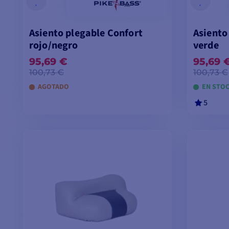
Asiento plegable Confort
Asiento
rojo/negro
verde
95,69 €
95,69 
100,73 €
100,73 €
AGOTADO
EN STO
5
AÑADIR A LA CESTA
A