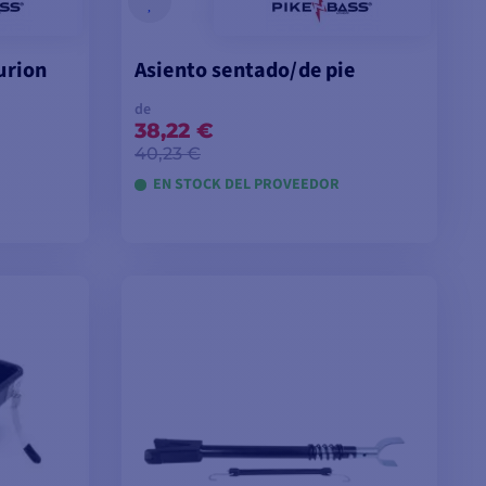
urion
Asiento sentado/de pie
de
38,22 €
40,23 €
EN STOCK DEL PROVEEDOR
TA
VER MODELOS