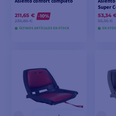
Asiento confort completo
Asiento
Super C
211,65 €
53,34 
-10%
236,86 €
55,36 €
ÚLTIMOS ARTÍCULOS EN STOCK
EN STO
AÑADIR A LA CESTA
A