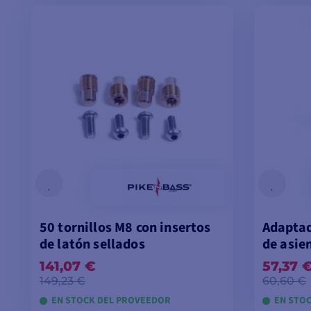
VER MODELOS
A
50 tornillos M8 con insertos
Adaptad
de latón sellados
de asie
141,07 €
57,37 
149,23 €
60,60 €
EN STOCK DEL PROVEEDOR
EN STO