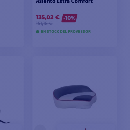
Asiento Extra Comfort
135,02 €
-10%
151,15 €
EN STOCK DEL PROVEEDOR
TA
AÑADIR A LA CESTA