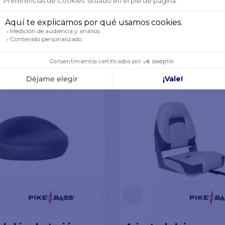
-10%
262,07 €
CK DEL PROVEEDOR
EN STOCK DEL PROVEEDOR
ÑADIR A LA CESTA
AÑADIR A LA CES