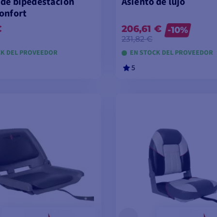
 de bipedestación
Asiento de lujo
onfort
€
206,61 €
-10%
231,82 €
CK DEL PROVEEDOR
EN STOCK DEL PROVEEDOR
5
ÑADIR A LA CESTA
AÑADIR A LA CES