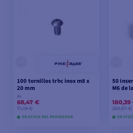
100 tornillos trhc inox m8 x
50 inse
20 mm
M6 de l
de
68,47 €
180,39
71,19 €
201,57 €
EN STOCK DEL PROVEEDOR
EN STO