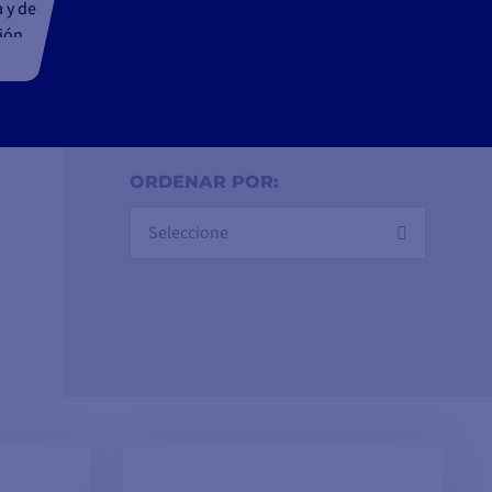
 y de
ción
recen
ctos
ORDENAR POR:
Seleccione