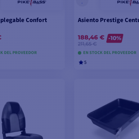
 plegable Confort
Asiento Prestige Cent
€
188,46 €
-10%
211,65 €
CK DEL PROVEEDOR
EN STOCK DEL PROVEEDOR
5
ÑADIR A LA CESTA
AÑADIR A LA CES