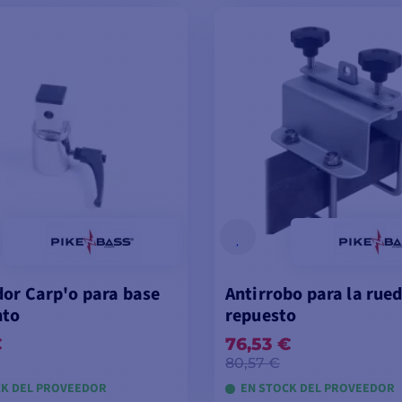
ÑADIR A LA CESTA
AÑADIR A LA CES
or Carp'o para base
Antirrobo para la rue
nto
repuesto
€
76,53 €
80,57 €
CK DEL PROVEEDOR
EN STOCK DEL PROVEEDOR