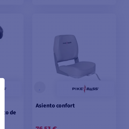
TA
AÑADIR A LA CESTA
Asiento confort
nto de
76,53 €