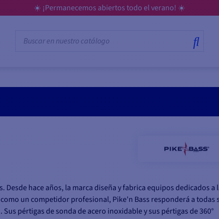
☀️ ¡Permanecemos abiertos todo el verano! ☀️
s. Desde hace años, la marca diseña y fabrica equipos dedicados a 
ado como un competidor profesional, Pike'n Bass responderá a todas 
 Sus pértigas de sonda de acero inoxidable y sus pértigas de 360°