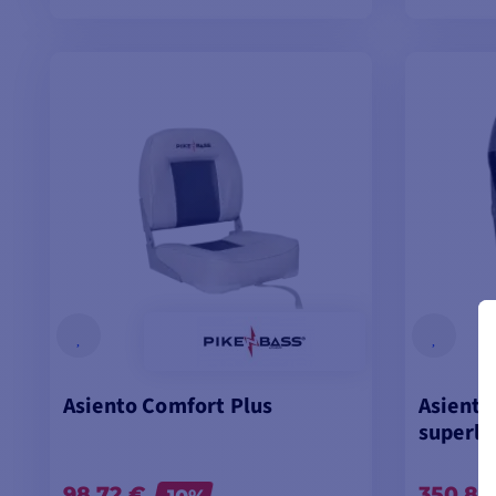
AÑADIR A LA CESTA
A
Asiento Comfort Plus
Asiento
superlu
98,72 €
350,80