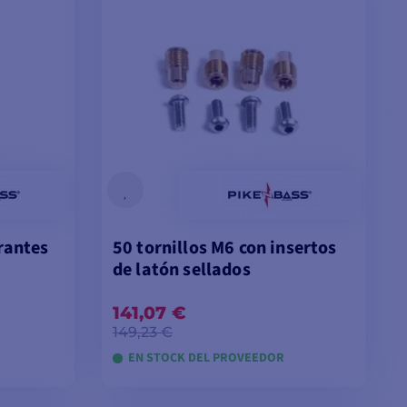
rantes
50 tornillos M6 con insertos
de latón sellados
141,07 €
149,23 €
EN STOCK DEL PROVEEDOR