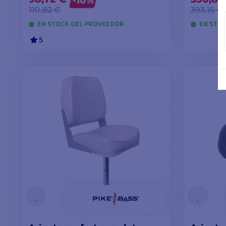
-10%
110,82 €
393,15 €
EN STOCK DEL PROVEEDOR
EN STO
5
AÑADIR A LA CESTA
A