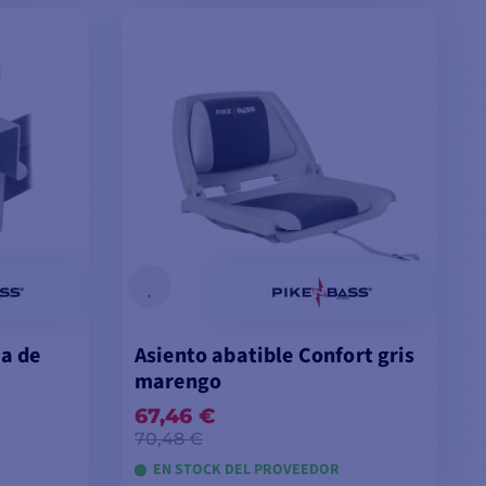
TA
AÑADIR A LA CESTA
da de
Asiento abatible Confort gris
marengo
67,46 €
70,48 €
EN STOCK DEL PROVEEDOR