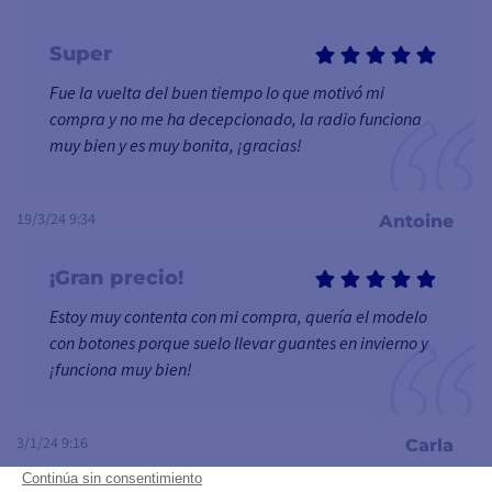
Super
Fue la vuelta del buen tiempo lo que motivó mi
compra y no me ha decepcionado, la radio funciona
muy bien y es muy bonita, ¡gracias!
19/3/24 9:34
Antoine
¡Gran precio!
Estoy muy contenta con mi compra, quería el modelo
con botones porque suelo llevar guantes en invierno y
¡funciona muy bien!
3/1/24 9:16
Carla