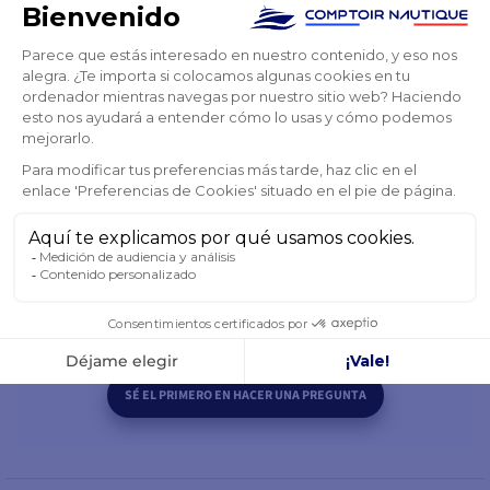
Formato DIN para
sustituir mi antigua
estación de trabajo
No es fácil encontrar una radio de coche en el formato
clásico. Utilizando los filtros de este sitio, encontré este
modelo RA70. Perfecto para mis necesidades, y con
calidad de sonido de discoteca para arrancar.
22/3/22 14:24
Frédéric
PREGUNTAS / RESPUESTAS
SÉ EL PRIMERO EN HACER UNA PREGUNTA