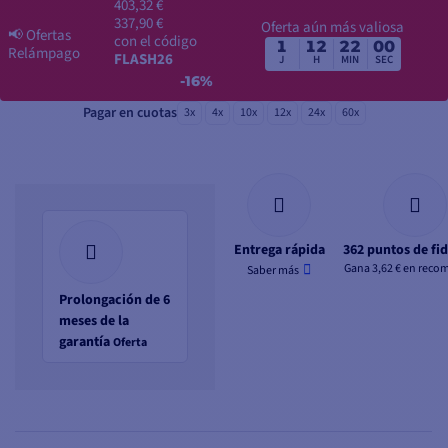
403,32 €
337,90 €
Oferta aún más valiosa
📢
Ofertas
con el código
1
12
21
59
Relámpago
FLASH26
J
H
MIN
SEC
-16%
Pagar en cuotas
3x
4x
10x
12x
24x
60x
Entrega rápida
362 puntos de fi
Gana 3,62 € en reco
Saber más
Prolongación de 6
meses de la
garantía
Oferta