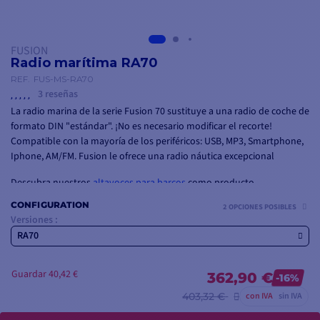
FUSION
Radio marítima RA70
REF.
FUS-MS-RA70
3 reseñas
La radio marina de la serie Fusion 70 sustituye a una radio de coche de
formato DIN "estándar". ¡No es necesario modificar el recorte!
Compatible con la mayoría de los periféricos: USB, MP3, Smartphone,
Iphone, AM/FM. Fusion le ofrece una radio náutica excepcional
Descubra nuestros
altavoces para barcos
como producto
complementario
CONFIGURATION
2 OPCIONES POSIBLES
Versiones :
RA70
Guardar 40,42 €
362,90 €
-16%
403,32 €
con IVA
sin IVA