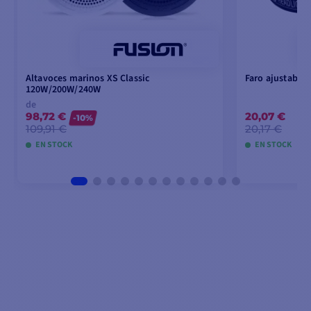
Altavoces marinos XS Classic
Faro ajustable 
120W/200W/240W
de
98,72 €
20,07 €
-10%
109,91 €
20,17 €
EN STOCK
EN STOCK
VER MODELOS
AÑA