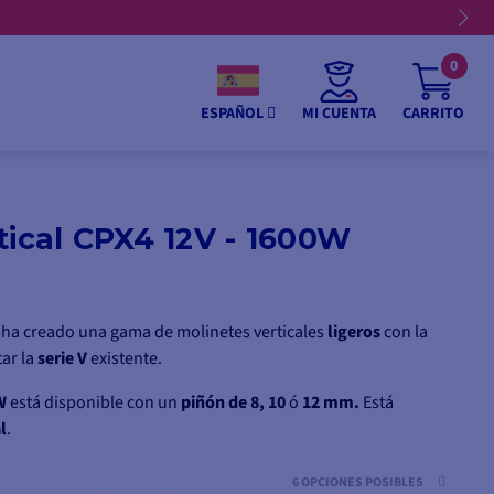
0
MI CUENTA
CARRITO
ESPAÑOL
tical CPX4 12V - 1600W
ha creado una gama de molinetes verticales
ligeros
con la
ar la
serie V
existente.
W
está disponible con un
piñón de
8, 10
ó
12 mm.
Está
l
.
6 OPCIONES POSIBLES