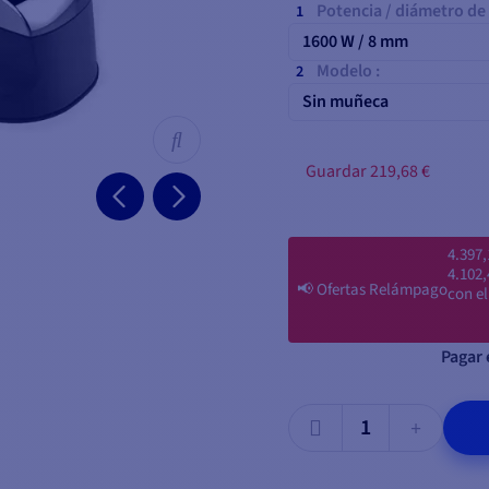
Potencia / diámetro de 
1600 W / 8 mm
Modelo :
Sin muñeca
Guardar 219,68 €
4.397,
4.102,
📢
Ofertas Relámpago
con e
Pagar 