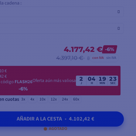
la cadena :
4.177,42 €
-6%
4.397,10 €
con IVA
sin IVA
10 €
42 €
2
04
19
22
Oferta aún más valiosa
l código
FLASH26
J
H
MIN
SEC
-6%
en cuotas
3x
4x
10x
12x
24x
60x
AÑADIR A LA CESTA
•
4.102,42 €
AGOTADO