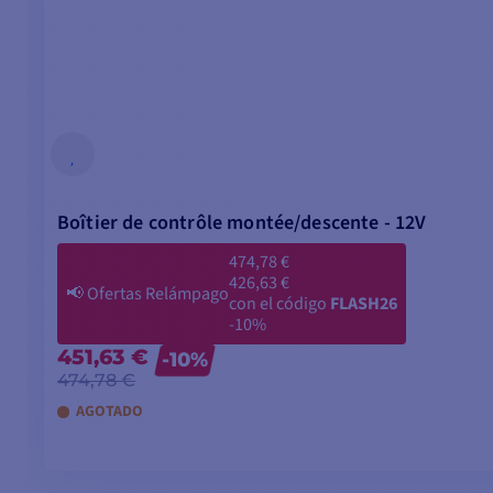
de regalo
Boîtier de contrôle montée/descente - 12V
474,78 €
426,63 €
📢
Ofertas Relámpago
con el código
FLASH26
-10%
451,63 €
-10%
474,78 €
AGOTADO