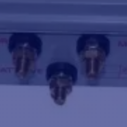
150 A
33,5 kg
TENIDO DE LA CAJA :
olinete CPX4 12V -1600 W
rbotín
otorreductor IP67 (IP68 disponible bajo pedido)
ja de relés
nidad de cubierta
de subida/bajada en bañera y ancla Baby Delta