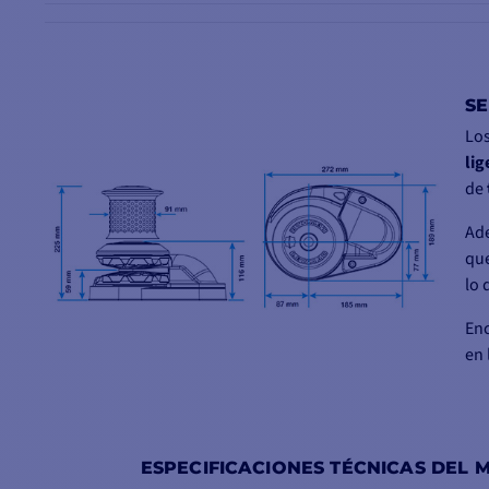
SE
Los
lig
de
Ad
qu
lo
En
en
ESPECIFICACIONES TÉCNICAS DEL M