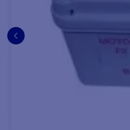
Disyuntor
Peso
26,5 kg
PUNTOS PRINCIPALES :
CON
Molinete vertical
1 - M
Con o sin cabezal
1 - Ba
Bobina de 8, 10 o 12 mm, norma ISO 4565
1 - M
Motorreductor de tornillo sin fin
1 - Ca
Carcasa de aluminio anodizado y fundición de acero
1 - U
inoxidable para la tapa superior y el tubo del molinete
Opcional:
kit confort
que incluye manivela, disyuntor, botón 