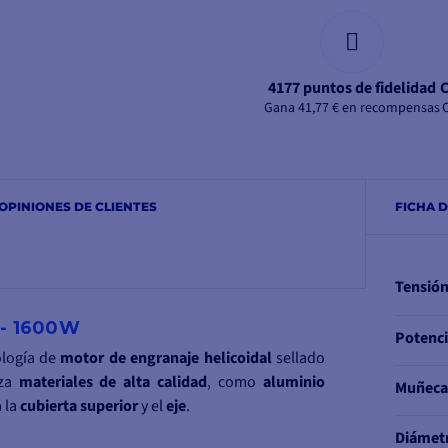
4177 puntos de fidelidad
C
Gana 41,77 € en recompensas
OPINIONES DE CLIENTES
FICHA 
Tensió
 - 1600W
Potenc
ología de
motor de engranaje
helicoidal
sellado
iza
materiales
de alta calidad
, como
aluminio
Muñec
 la
cubierta
superior
y el
eje
.
Diámetr