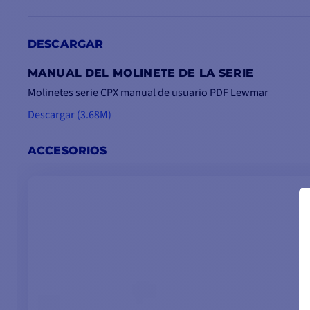
CPX4BS1210008
CPX4BS12100010
C
DESCARGAR
Cabezal
❌
MANUAL DEL MOLINETE DE LA SERIE
Molinetes serie CPX manual de usuario PDF Lewmar
Potencia
del motor
Descargar (3.68M)
Piñón:
8 mm
10 mm
ACCESORIOS
cadena
(mm)
Tipo de
cuerda
Tensión
Para