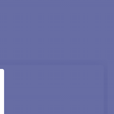
BC12100012
12 mm