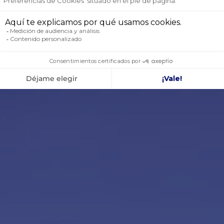
1250 kg
313 kg
125 A
25 m/min