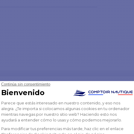
PX4BS12100012
CPX4BC1210008
CPX4BC12100010
CPX4
✔️
1600 W
12 mm
8 mm
10 mm
12-16 mm
12 V
hasta 12m