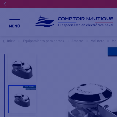
El especialista en electrónica naval
MENÚ
Inicio
Equipamiento para barcos
Amarre
Molinete
Mol