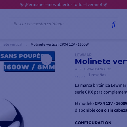
☀️ ¡Permanecemos abiertos todo el verano! ☀️
inete vertical
Molinete vertical CPX4 12V - 1600W
LEWMAR
Molinete ver
REF.
CPX4BS1216008
1 reseñas
La marca británica Lewmar 
serie
CPX
para complement
El modelo
CPX4 12V - 1600
disponible
con o sin cabeza
CONFIGURATION