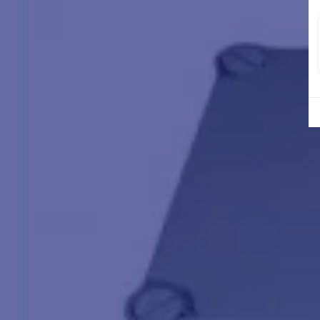
barcos de
hasta
Tracción
máxima
Límite de
carga de
trabajo
Consumo
normal de
corriente
Velocidad
máxima
de
elevación