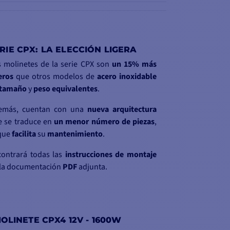
RIE CPX: LA ELECCIÓN LIGERA
 molinetes de la serie CPX son
un 15%
más
eros
que otros modelos de
acero inoxidable
tamaño
y
peso
equivalentes
.
emás, cuentan con una
nueva
arquitectura
e se traduce en
un menor número
de piezas
,
 que
facilita
su
mantenimiento
.
contrará todas las
instrucciones de
montaje
 la documentación
PDF
adjunta.
OLINETE CPX4 12V - 1600W