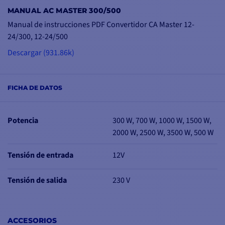
MANUAL AC MASTER 300/500
Manual de instrucciones PDF Convertidor CA Master 12-
24/300, 12-24/500
MÁS PROTECCIÓN
PARA UNA MAYOR
Descargar (931.86k)
SEGURIDAD
El inversor AC Master
utiliza
tecnología de
FICHA DE DATOS
onda sinusoidal
pura
, lo
que garantiza
una
protección óptima
para
Potencia
300 W, 700 W, 1000 W, 1500 W,
sus
dispositivos
2000 W, 2500 W, 3500 W, 500 W
sensibles
.
Tensión de entrada
12V
La instalación es sencilla
gracias a
las tomas
Tensión de salida
230 V
estándar IEC incluidas
.
El funcionamiento es
fiable y seguro, con
protección
contra
ACCESORIOS