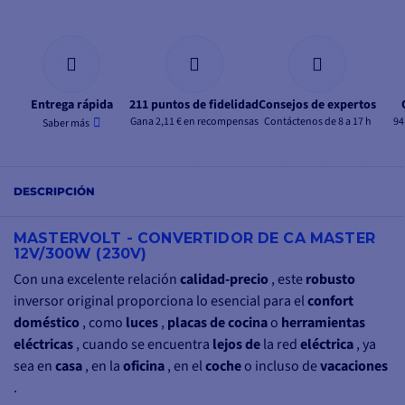
Entrega rápida
211 puntos de fidelidad
Consejos de expertos
Gana 2,11 € en recompensas
Contáctenos de 8 a 17 h
94
Saber más
DESCRIPCIÓN
MASTERVOLT - CONVERTIDOR DE CA MASTER
12V/300W (230V)
Con una excelente relación
calidad-precio
, este
robusto
inversor original proporciona lo esencial para el
confort
doméstico
, como
luces
,
placas de cocina
o
herramientas
eléctricas
, cuando se encuentra
lejos de
la red
eléctrica
, ya
sea en
casa
, en la
oficina
, en el
coche
o incluso de
vacaciones
.