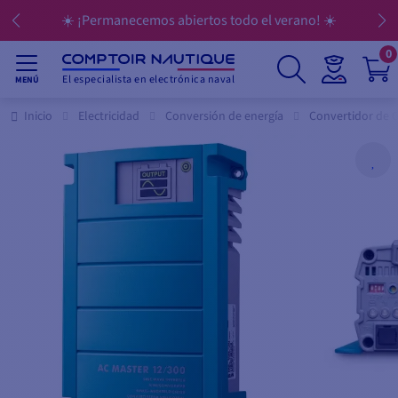
☀️ ¡Permanecemos abiertos todo el verano! ☀️
0
El especialista en electrónica naval
MENÚ
Inicio
Electricidad
Conversión de energía
Convertidor de 