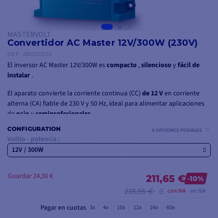
MASTERVOLT
Convertidor AC Master 12V/300W (230V)
REF.
28010302
El inversor AC Master 12V/300W es
compacto
,
silencioso
y
fácil de
instalar
.
El aparato convierte la corriente continua (CC)
de 12 V
en corriente
alterna (CA) fiable de 230 V y 50 Hz, ideal para alimentar aplicaciones
de
ocio
y
semiprofesionales
.
CONFIGURATION
8 OPCIONES POSIBLES
Voltio - potencia :
12V / 300W
Guardar 24,30 €
211,65 €
-10%
235,95 €
con IVA
sin IVA
Pagar en cuotas
3x
4x
10x
12x
24x
60x