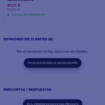
Mando a distancia
57,37 €
59,59 €
ESPECIFICACIONES DEL INVERSOR MASTER
EN STOCK DEL PROVEEDOR
12V/300W (230V)
Tensión de salida
230V - 50Hz (± 0,1%)
AÑADIR A LA CESTA
Onda de salida
sinusoidal pura
OPINIONES DE CLIENTES (0)
Tensión nominal
12V
Por el momento no hay opiniones de clientes.
de la batería
INICIA SESIÓN PARA DEJAR UNA RESEÑA
Capacidad
≥ 60 Ah
recomendada de
la batería
Potencia de pico
600 W
PREGUNTAS / RESPUESTAS
(5s)
Conexión CA
SÉ EL PRIMERO EN HACER UNA PREGUNTA
universal