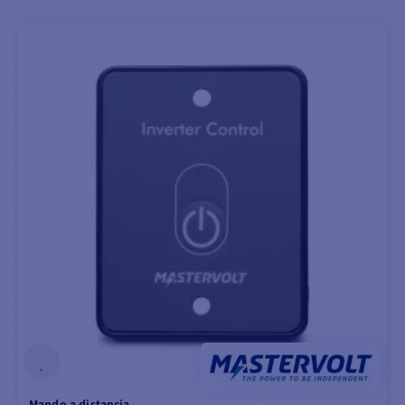
sobrecalentamiento
,
sobrecargas
,
cortocircuitos
y
tensiones de batería
demasiado
altas
o
demasiado bajas.
El AC Master 12V/300W
Mastervolt también
incluye una opción de
control remoto
en
forma de interruptor
para el
apagado
inmediato
del
dispositivo y de
cualquier equipo
conectado a
él.