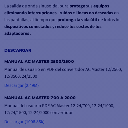
La salida de onda sinusoidal pura
protege
sus
equipos
eliminando
interrupciones
,
ruidos
o
líneas no deseadas
en
las pantallas, al tiempo que
prolonga la vida útil
de todos los
dispositivos conectados
y
reduce
los costes de
los
adaptadores
.
El
convertidor de batería
AC Master 12 V (230 V) está
DESCARGAR
disponible en
varias variantes
para
adaptarse
mejor a sus
necesidades
:
MANUAL AC MASTER 2500/3500
Manual de usuario en PDF del convertidor AC Master 12/2500,
28010302 ➔
AC Master
12V/300W
12/3500, 24/2500
2
8010502 ➔ AC Master
12V/500W
28010702 ➔
AC Master
12V/700W
Descargar (2.49M)
28011000 ➔
AC Master
12V/1000W
28011500 ➔
AC Master
12V/1500W
MANUAL AC MASTER 700 A 2000
28012000 ➔
AC Master
12V/2000W
Manual del usuario PDF AC Master 12-24/700, 12-24/1000,
28012500 ➔
AC Master
12V/2500W
12/24/1500, 12-24/2000 convertidor
2
8013500 ➔ AC Master
12V/3500W
Descargar (1006.86k)