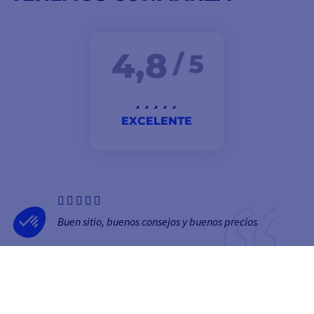
4,8
/ 5
EXCELENTE
Buen sitio, buenos consejos y buenos precios
Léonard
BOLETÍN
RECIBA NUESTRAS ÚLTIMAS NOTICIAS Y