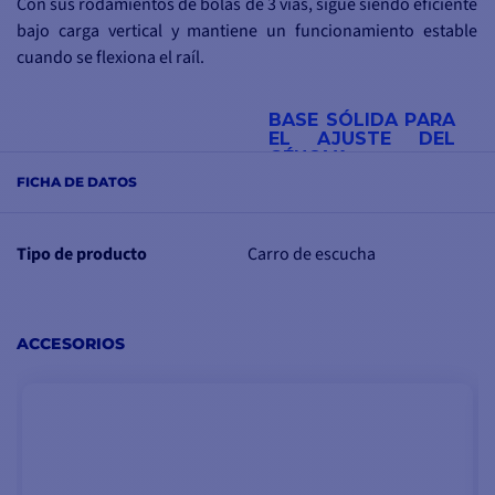
Con sus rodamientos de bolas de 3 vías, sigue siendo eficiente
bajo carga vertical y mantiene un funcionamiento estable
cuando se flexiona el raíl.
BASE SÓLIDA PARA
EL AJUSTE DEL
GÉNOVA
FICHA DE DATOS
Este carro de grillete-riel
HTX está diseñado para
trabajar limpiamente en
Tipo de producto
Carro de escucha
el riel, con un tamaño
compacto y líneas
elegantes.
ACCESORIOS
Ideal para yates de hasta
11 m
Carga de trabajo 1100 kg
Dimensiones 160 x 71
mm