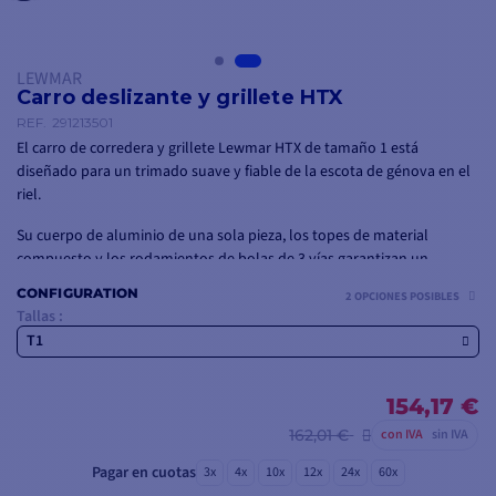
LEWMAR
Carro deslizante y grillete HTX
REF.
291213501
El carro de corredera y grillete Lewmar HTX de tamaño 1 está
diseñado para un trimado suave y fiable de la escota de génova en el
riel.
Su cuerpo de aluminio de una sola pieza, los topes de material
compuesto y los rodamientos de bolas de 3 vías garantizan un
desplazamiento suave, incluso cuando el riel está en funcionamiento.
CONFIGURATION
2 OPCIONES POSIBLES
Con una carga de trabajo de 1100 kg, es adecuado para yates de hasta
Tallas :
11 m.
T1
154,17 €
162,01 €
con IVA
sin IVA
Pagar en cuotas
3x
4x
10x
12x
24x
60x