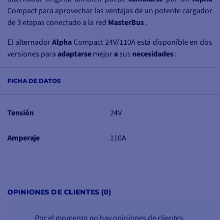
Compact para aprovechar las ventajas de un potente cargador
de 3 etapas conectado a la red
MasterBus
.
El alternador
Alpha
Compact 24V/110A está disponible en dos
versiones
para
adaptarse
mejor
a
sus
necesidades
:
46628110➔
Alpha Compact 24V/110A
con controlador de
FICHA DE DATOS
carga Alpha Pro
III
46228112➔
Alpha Compact 24V/110A
VP con polea de varias
ranuras
Tensión
24V
Amperaje
110A
ALTERNADOR
COMPACTO Y DE
ALTA GAMA
OPINIONES DE CLIENTES (0)
En comparación con los
alternadores
tradicionales, los
Por el momento no hay opiniones de clientes.