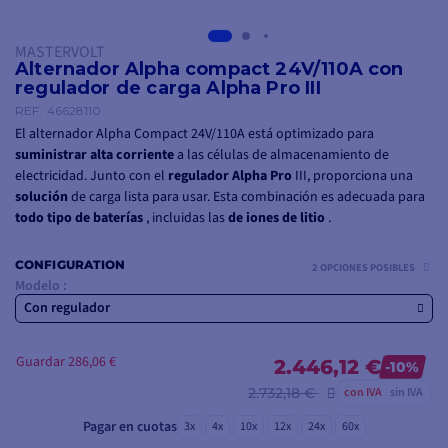
MASTERVOLT
Alternador Alpha compact 24V/110A con
regulador de carga Alpha Pro III
REF.
46628110
El alternador Alpha Compact 24V/110A está optimizado para
suministrar
alta corriente
a las células de almacenamiento de
electricidad. Junto con el
regulador Alpha Pro
III, proporciona una
solución
de carga lista para usar. Esta combinación es adecuada para
todo tipo de baterías
, incluidas las
de iones de litio
.
CONFIGURATION
2 OPCIONES POSIBLES
Modelo :
Con regulador
Guardar 286,06 €
2.446,12 €
-10%
2.732,18 €
con IVA
sin IVA
Pagar en cuotas
3x
4x
10x
12x
24x
60x