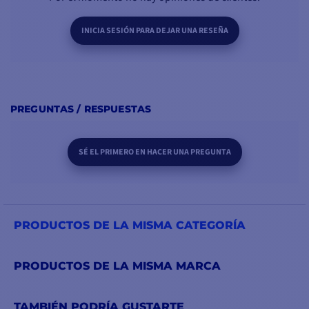
alternadores Alpha
Compact destacan por
INICIA SESIÓN PARA DEJAR UNA RESEÑA
su
peso reducido, su
formato más
compacto
y
su
consumo de
combustible
PREGUNTAS / RESPUESTAS
optimizado.
Estas ventajas se derivan
SÉ EL PRIMERO EN HACER UNA PREGUNTA
de un diseño abierto con
doble ventilador
interno
. Un
sensor de
temperatura
integrado
garantiza
un control
PRODUCTOS DE LA MISMA CATEGORÍA
preciso de la
temperatura
durante el
PRODUCTOS DE LA MISMA MARCA
funcionamiento.
La serie Alpha Compact
TAMBIÉN PODRÍA GUSTARTE