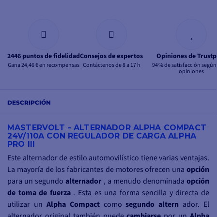
2446 puntos de fidelidad
Consejos de expertos
Opiniones de Trustp
Gana 24,46 € en recompensas
Contáctenos de 8 a 17 h
94 % de satisfacción según
opiniones
DESCRIPCIÓN
MASTERVOLT - ALTERNADOR ALPHA COMPACT
24V/110A CON REGULADOR DE CARGA ALPHA
PRO III
Este alternador de estilo automovilístico tiene varias ventajas.
La mayoría de los fabricantes de motores ofrecen una
opción
para un segundo
alternador
, a menudo denominada
opción
de toma de fuerza
. Esta es una forma sencilla y directa de
utilizar un
Alpha Compact
como
segundo altern
ador. El
alternador original también puede
cambiarse
por un
Alpha