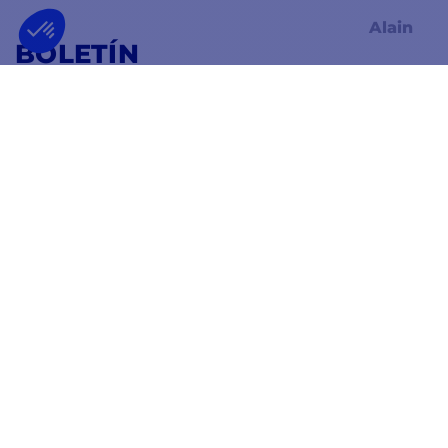
Alain
BOLETÍN
RECIBA NUESTRAS ÚLTIMAS NOTICIAS Y
OFERTAS ESPECIALES
OK
Puede darse de baja en cualquier momento.
SÍGUENOS EN
EN LAS REDES SOCIALES
Facebook
YouTube
Instagram